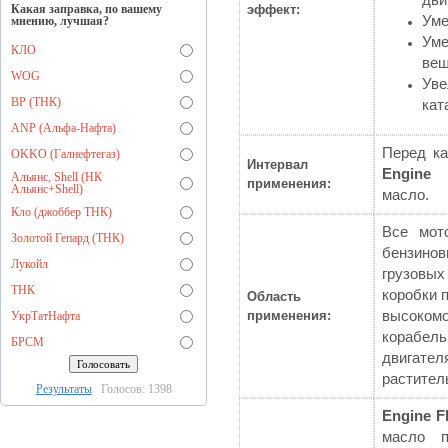
дви
Какая заправка, по вашему
эффект:
Уме
мнению, лучшая?
Уме
КЛО
вещ
WOG
Уве
BP (ТНК)
кат
ANP (Альфа-Нафта)
Перед ка
OKKO (Галнефтегаз)
Интервал
Engine 
Альянс, Shell (НК
применения:
Альянс+Shell)
масло.
Кло (джоббер ТНК)
Все мот
Золотой Гепард (ТНК)
бензино
Лукойл
грузовы
ТНК
коробки 
Область
применения:
высоком
УкрТатНафта
корабел
БРСМ
двигател
растител
Результаты
Голосов: 1398
Engine F
масло п