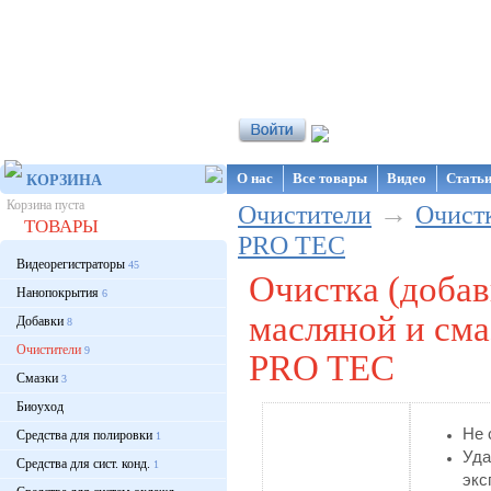
Интернет-магазин NanoStore
О нас
Все товары
Видео
Стать
КОРЗИНА
Корзина пуста
→
Очистители
Очистк
ТОВАРЫ
PRO TEC
Видеорегистраторы
45
Очистка (добав
Нанопокрытия
6
масляной и сма
Добавки
8
Очистители
9
PRO TEC
Смазки
3
Биоуход
Не 
Средства для полировки
1
Уд
Средства для сист. конд.
1
эк