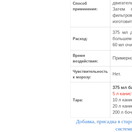
двигател
Способ
применения:
Затем 
фильтров
изготовит
375 мл 
большем 
Расход:
60 мл оч
Время
Примерно
воздействия:
Чувствительность
Нет.
к морозу:
375 мл б
5 л канис
10 л кани
Тара:
20 л кани
200 л бо
Добавка, присадка в стар
системы