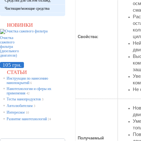
Средства для систем охлажд.
ос
Чистящие/моющие средства
сма
Ра
ост
НОВИНКИ
ко
цил
Свойства:
Очистка
сажевого
Не
фильтра
дви
(дизельного
двигателя)
Вы
ко
105 грн.
защ
СТАТЬИ
Ув
Инструкции по нанесению
*
ком
нанопокрытий
6
Нанотехнологии и сферы их
Не 
*
применения
42
Тесты нанопродуктов
*
3
Автолюбителям
*
3
Нов
Интересное
*
10
дви
Развитие нанотехнологий
*
24
Уме
топ
Пов
Получаемый