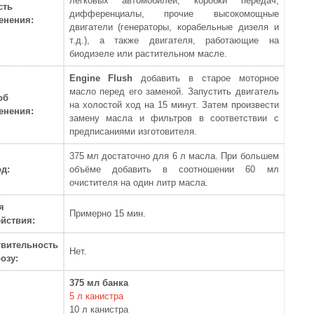
легковых автомобилей, коробки передач,
сть
дифференциалы, прочие высокомощные
енения:
двигатели (генераторы, корабельные дизеля и
т.д.), а также двигателя, работающие на
биодизеле или растительном масле.
Engine Flush
добавить в старое моторное
масло перед его заменой. Запустить двигатель
об
на холостой ход на 15 минут. Затем произвести
енения:
замену масла и фильтров в соответствии с
предписаниями изготовителя.
375 мл достаточно для 6 л масла. При большем
д:
объёме добавить в соотношении 60 мл
очистителя на один литр масла.
я
Примерно 15 мин.
йствия:
твительность
Нет.
озу:
375 мл банка
5 л канистра
10 л канистра