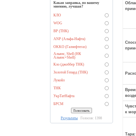
Какая заправка, по вашему
Обла
мнению, лучшая?
прим
КЛО
WOG
BP (ТНК)
ANP (Альфа-Нафта)
Спос
OKKO (Галнефтегаз)
прим
Альянс, Shell (НК
Альянс+Shell)
Кло (джоббер ТНК)
Золотой Гепард (ТНК)
Расхо
Лукойл
ТНК
Врем
возде
УкрТатНафта
БРСМ
Чувс
к мор
Результаты
Голосов: 1398
Тара: