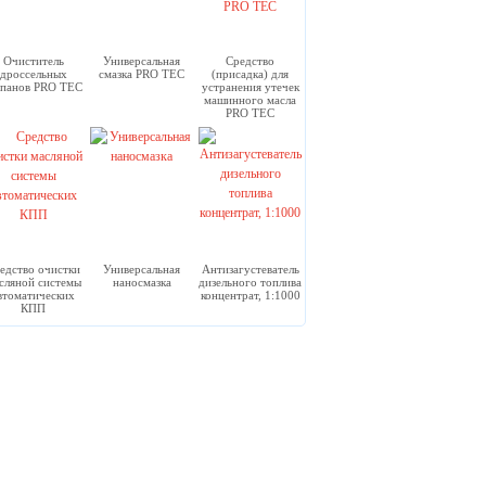
Очиститель
Универсальная
Средство
дроссельных
смазка PRO TEC
(присадка) для
апанов PRO TEC
устранения утечек
машинного масла
PRO TEC
едство очистки
Универсальная
Антизагустеватель
сляной системы
наносмазка
дизельного топлива
втоматических
концентрат, 1:1000
КПП