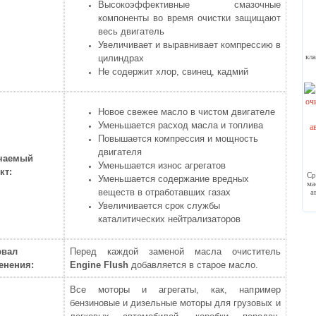
Высокоэффективные смазочные
компоненты во время очистки защищают
весь двигатель
Увеличивает и выравнивает компрессию в
кл
цилиндрах
Не содержит хлор, свинец, кадмий
Новое свежее масло в чистом двигателе
Уменьшается расход масла и топлива
Повышается компрессия и мощность
двигателя
чаемый
Уменьшается износ агрегатов
кт:
Ср
Уменьшается содержание вредных
ма
веществ в отработавших газах
а
Увеличивается срок службы
каталитических нейтрализаторов
рвал
Перед каждой заменой масла очиститель
енения:
Engine Flush
добавляется в старое масло.
Все моторы и агрегаты, как, например
бензиновые и дизельные моторы для грузовых и