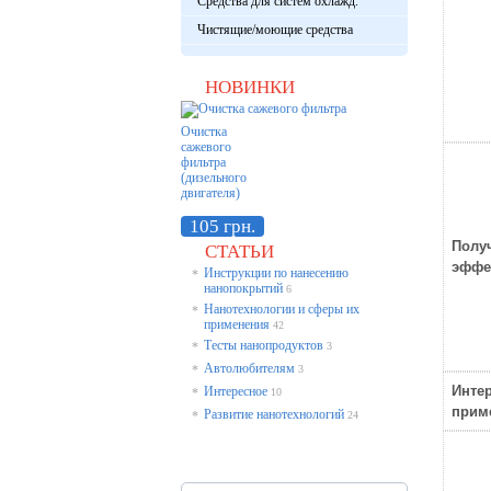
Средства для систем охлажд.
Чистящие/моющие средства
НОВИНКИ
Очистка
сажевого
фильтра
(дизельного
двигателя)
105 грн.
Полу
СТАТЬИ
эффе
Инструкции по нанесению
*
нанопокрытий
6
Нанотехнологии и сферы их
*
применения
42
Тесты нанопродуктов
*
3
Автолюбителям
*
3
Инте
Интересное
*
10
прим
Развитие нанотехнологий
*
24