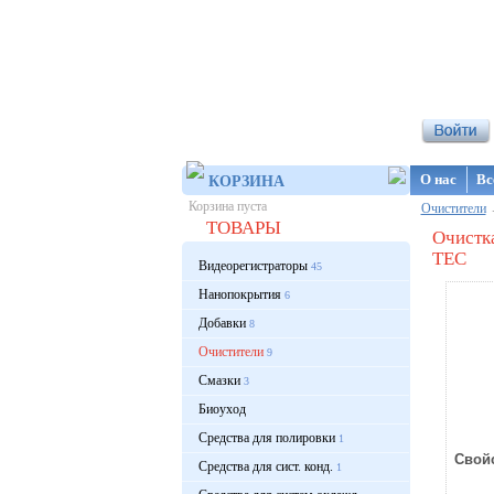
Интернет-ма
О нас
Вс
КОРЗИНА
Корзина пуста
Очистители
ТОВАРЫ
Очистка
TEC
Видеорегистраторы
45
Нанопокрытия
6
Добавки
8
Очистители
9
Смазки
3
Биоуход
Средства для полировки
1
Свойс
Средства для сист. конд.
1