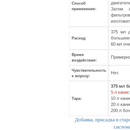
двигател
Способ
применения:
Затем 
фильтров
изготовит
375 мл 
большем 
Расход:
60 мл оч
Время
Примерно
воздействия:
Чувствительность
Нет.
к морозу:
375 мл б
5 л канис
10 л кани
Тара:
20 л кани
200 л бо
Добавка, присадка в стар
системы