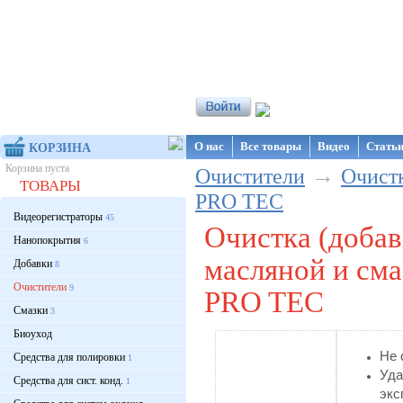
Интернет-магазин NanoStore
О нас
Все товары
Видео
Стать
КОРЗИНА
Корзина пуста
→
Очистители
Очистк
ТОВАРЫ
PRO TEC
Видеорегистраторы
45
Очистка (добав
Нанопокрытия
6
масляной и сма
Добавки
8
Очистители
9
PRO TEC
Смазки
3
Биоуход
Не 
Средства для полировки
1
Уд
Средства для сист. конд.
1
эк