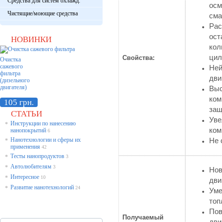
Средства для систем охлажд.
ос
Чистящие/моющие средства
сма
Ра
ост
НОВИНКИ
ко
цил
Свойства:
Очистка
сажевого
Не
фильтра
дви
(дизельного
двигателя)
Вы
ко
105 грн.
защ
СТАТЬИ
Ув
Инструкции по нанесению
*
ком
нанопокрытий
6
Нанотехнологии и сферы их
Не 
*
применения
42
Тесты нанопродуктов
*
3
Автолюбителям
*
3
Нов
Интересное
*
10
дви
Развитие нанотехнологий
*
24
Уме
топ
Пов
Получаемый