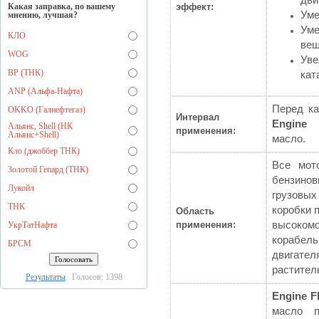
дви
Какая заправка, по вашему
эффект:
Уме
мнению, лучшая?
Уме
КЛО
вещ
WOG
Уве
BP (ТНК)
кат
ANP (Альфа-Нафта)
Перед ка
OKKO (Галнефтегаз)
Интервал
Engine 
Альянс, Shell (НК
применения:
Альянс+Shell)
масло.
Кло (джоббер ТНК)
Все мот
Золотой Гепард (ТНК)
бензино
Лукойл
грузовы
ТНК
коробки 
Область
применения:
высоком
УкрТатНафта
корабел
БРСМ
двигател
растител
Результаты
Голосов: 1398
Engine F
масло п