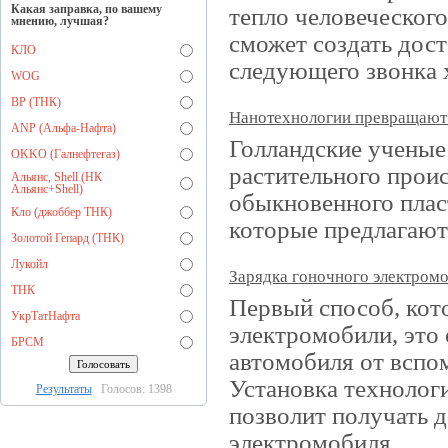
Какая заправка, по вашему
тепло человеческого
мнению, лучшая?
сможет создать дос
КЛО
следующего звонка х
WOG
BP (ТНК)
Нанотехнологии превращают 
ANP (Альфа-Нафта)
Голландские ученые
OKKO (Галнефтегаз)
растительного прои
Альянс, Shell (НК
Альянс+Shell)
обыкновенного плас
Кло (джоббер ТНК)
которые предлагают
Золотой Гепард (ТНК)
Лукойл
Зарядка гоночного электром
ТНК
Первый способ, ко
УкрТатНафта
электромобили, это
БРСМ
автомобиля от вспом
Установка технолог
Результаты
Голосов: 1398
позволит получать 
электромобиля.