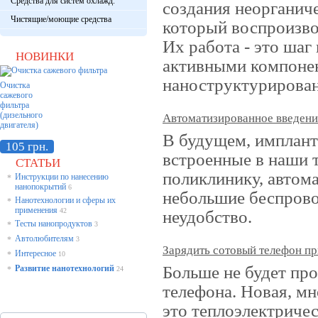
Средства для систем охлажд.
создания неорганиче
Чистящие/моющие средства
который воспроизво
Их работа - это шаг
НОВИНКИ
активными компонен
наноструктурирован
Очистка
сажевого
фильтра
(дизельного
Автоматизированное введение
двигателя)
В будущем, имплан
105 грн.
встроенные в наши т
СТАТЬИ
поликлинику, автома
Инструкции по нанесению
*
нанопокрытий
6
небольшие беспров
Нанотехнологии и сферы их
*
применения
42
неудобство.
Тесты нанопродуктов
*
3
Автолюбителям
*
3
Зарядить сотовый телефон пр
Интересное
*
10
Больше не будет пр
Развитие нанотехнологий
*
24
телефона. Новая, м
это теплоэлектричес