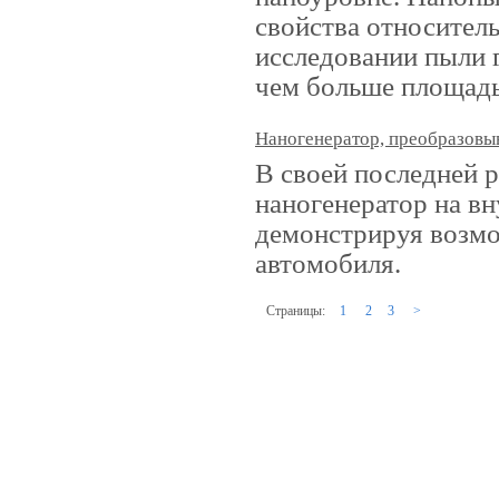
свойства относител
исследовании пыли г
чем больше площадь 
Наногенератор, преобразов
В своей последней р
наногенератор на в
демонстрируя возмо
автомобиля.
Страницы:
1
2
3
>