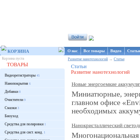
Интернет-магазин NanoStore
О нас
Все товары
Видео
Стать
КОРЗИНА
Корзина пуста
→
Развитие нанотехнологий
Статьи
ТОВАРЫ
Статьи
Развитие нанотехнологий
Видеорегистраторы
45
Нанопокрытия
Новые энергоемкие аккумуля
6
Добавки
Миниатюрные, энерг
8
Очистители
главном офисе «Env
9
Смазки
3
необходимых аккуму
Биоуход
Средства для полировки
1
Нанокристаллический светоди
Средства для сист. конд.
1
Многонациональная 