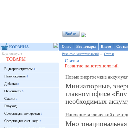
Интернет-магазин NanoStore
О нас
Все товары
Видео
Стать
КОРЗИНА
Корзина пуста
→
Развитие нанотехнологий
Статьи
ТОВАРЫ
Статьи
Развитие нанотехнологий
Видеорегистраторы
45
Нанопокрытия
Новые энергоемкие аккумуля
6
Добавки
Миниатюрные, энерг
8
Очистители
главном офисе «Env
9
Смазки
3
необходимых аккуму
Биоуход
Средства для полировки
1
Нанокристаллический светоди
Средства для сист. конд.
1
Многонациональная 