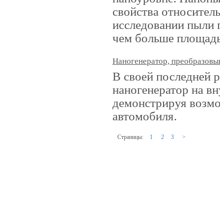
свойства относител
исследовании пыли г
чем больше площадь 
Наногенератор, преобразов
В своей последней р
наногенератор на в
демонстрируя возмо
автомобиля.
Страницы:
1
2
3
>