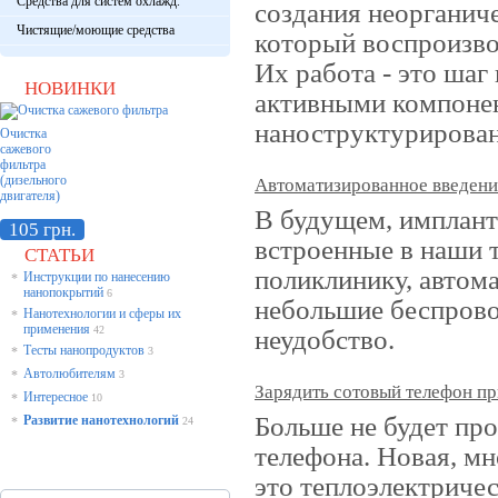
Средства для систем охлажд.
создания неорганиче
Чистящие/моющие средства
который воспроизво
Их работа - это шаг
НОВИНКИ
активными компонен
наноструктурирован
Очистка
сажевого
фильтра
(дизельного
Автоматизированное введение
двигателя)
В будущем, имплан
105 грн.
встроенные в наши т
СТАТЬИ
поликлинику, автома
Инструкции по нанесению
*
нанопокрытий
6
небольшие беспров
Нанотехнологии и сферы их
*
применения
42
неудобство.
Тесты нанопродуктов
*
3
Автолюбителям
*
3
Зарядить сотовый телефон пр
Интересное
*
10
Больше не будет пр
Развитие нанотехнологий
*
24
телефона. Новая, м
это теплоэлектричес