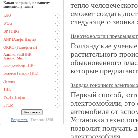
Какая заправка, по вашему
тепло человеческого
мнению, лучшая?
сможет создать дос
КЛО
следующего звонка х
WOG
BP (ТНК)
Нанотехнологии превращают 
ANP (Альфа-Нафта)
Голландские ученые
OKKO (Галнефтегаз)
растительного прои
Альянс, Shell (НК
Альянс+Shell)
обыкновенного плас
Кло (джоббер ТНК)
которые предлагают
Золотой Гепард (ТНК)
Лукойл
Зарядка гоночного электром
ТНК
Первый способ, ко
УкрТатНафта
электромобили, это
БРСМ
автомобиля от вспом
Установка технолог
Результаты
Голосов: 1398
позволит получать 
электромобиля.