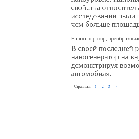
свойства относител
исследовании пыли г
чем больше площадь 
Наногенератор, преобразов
В своей последней р
наногенератор на в
демонстрируя возмо
автомобиля.
Страницы:
1
2
3
>