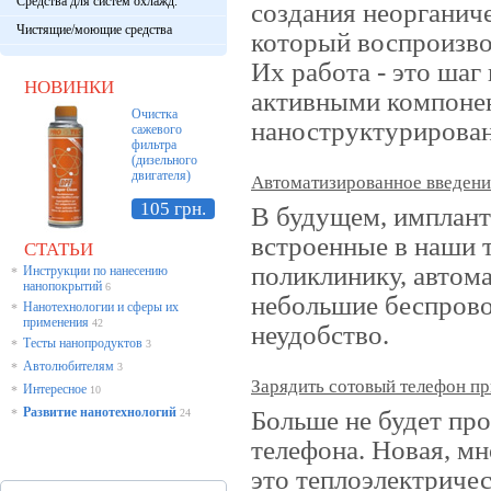
Средства для систем охлажд.
создания неорганиче
Чистящие/моющие средства
который воспроизво
Их работа - это шаг
НОВИНКИ
активными компонен
Очистка
наноструктурирован
сажевого
фильтра
(дизельного
двигателя)
Автоматизированное введение
105 грн.
В будущем, имплан
встроенные в наши т
СТАТЬИ
поликлинику, автома
Инструкции по нанесению
*
нанопокрытий
6
небольшие беспров
Нанотехнологии и сферы их
*
применения
42
неудобство.
Тесты нанопродуктов
*
3
Автолюбителям
*
3
Зарядить сотовый телефон пр
Интересное
*
10
Развитие нанотехнологий
Больше не будет пр
*
24
телефона. Новая, м
это теплоэлектричес