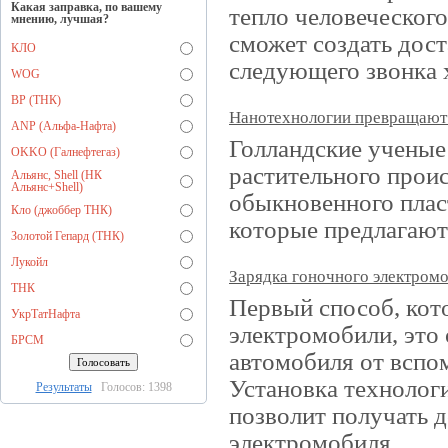
Какая заправка, по вашему
тепло человеческого
мнению, лучшая?
сможет создать дос
КЛО
следующего звонка х
WOG
BP (ТНК)
Нанотехнологии превращают 
ANP (Альфа-Нафта)
Голландские ученые
OKKO (Галнефтегаз)
растительного прои
Альянс, Shell (НК
Альянс+Shell)
обыкновенного плас
Кло (джоббер ТНК)
которые предлагают
Золотой Гепард (ТНК)
Лукойл
Зарядка гоночного электром
ТНК
Первый способ, ко
УкрТатНафта
электромобили, это
БРСМ
автомобиля от вспом
Установка технолог
Результаты
Голосов: 1398
позволит получать 
электромобиля.