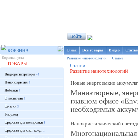
Интернет-магазин NanoStore
О нас
Все товары
Видео
Стать
КОРЗИНА
Корзина пуста
→
Развитие нанотехнологий
Статьи
ТОВАРЫ
Статьи
Развитие нанотехнологий
Видеорегистраторы
45
Нанопокрытия
Новые энергоемкие аккумуля
6
Добавки
Миниатюрные, энерг
8
Очистители
главном офисе «Env
9
Смазки
3
необходимых аккуму
Биоуход
Средства для полировки
1
Нанокристаллический светоди
Средства для сист. конд.
1
Многонациональная 