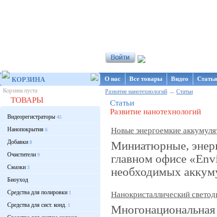
Интернет-магазин NanoStore
О нас
Все товары
Видео
Стать
КОРЗИНА
Корзина пуста
→
Развитие нанотехнологий
Статьи
ТОВАРЫ
Статьи
Развитие нанотехнологий
Видеорегистраторы
45
Нанопокрытия
Новые энергоемкие аккумуля
6
Добавки
Миниатюрные, энерг
8
Очистители
главном офисе «Env
9
Смазки
3
необходимых аккуму
Биоуход
Средства для полировки
1
Нанокристаллический светоди
Средства для сист. конд.
1
Многонациональная 