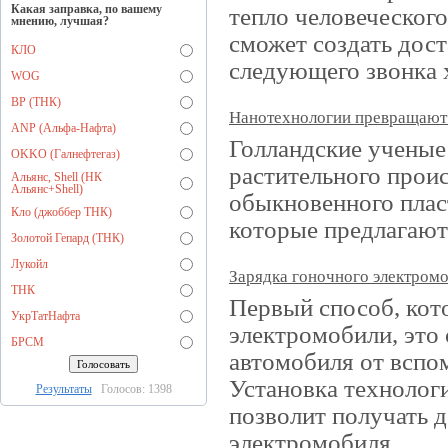
Какая заправка, по вашему
тепло человеческого
мнению, лучшая?
сможет создать дос
КЛО
следующего звонка х
WOG
BP (ТНК)
Нанотехнологии превращают 
ANP (Альфа-Нафта)
Голландские ученые
OKKO (Галнефтегаз)
растительного прои
Альянс, Shell (НК
Альянс+Shell)
обыкновенного плас
Кло (джоббер ТНК)
которые предлагают
Золотой Гепард (ТНК)
Лукойл
Зарядка гоночного электром
ТНК
Первый способ, ко
УкрТатНафта
электромобили, это
БРСМ
автомобиля от вспом
Установка технолог
Результаты
Голосов: 1398
позволит получать 
электромобиля.