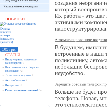
Средства для систем охлажд.
создания неорганиче
Чистящие/моющие средства
который воспроизво
Их работа - это шаг
НОВИНКИ
активными компонен
наноструктурирован
Очистка
сажевого
фильтра
(дизельного
Автоматизированное введение
двигателя)
В будущем, имплан
105 грн.
встроенные в наши т
СТАТЬИ
поликлинику, автома
Инструкции по нанесению
*
нанопокрытий
6
небольшие беспров
Нанотехнологии и сферы их
*
применения
42
неудобство.
Тесты нанопродуктов
*
3
Автолюбителям
*
3
Зарядить сотовый телефон пр
Интересное
*
10
Больше не будет пр
Развитие нанотехнологий
*
24
телефона. Новая, м
это теплоэлектричес