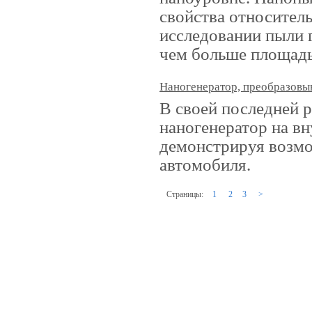
свойства относител
исследовании пыли г
чем больше площадь 
Наногенератор, преобразов
В своей последней р
наногенератор на в
демонстрируя возмо
автомобиля.
Страницы:
1
2
3
>