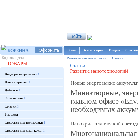
Интернет-магазин NanoStore
О нас
Все товары
Видео
Стать
КОРЗИНА
Корзина пуста
→
Развитие нанотехнологий
Статьи
ТОВАРЫ
Статьи
Развитие нанотехнологий
Видеорегистраторы
45
Нанопокрытия
Новые энергоемкие аккумуля
6
Добавки
Миниатюрные, энерг
8
Очистители
главном офисе «Env
9
Смазки
3
необходимых аккуму
Биоуход
Средства для полировки
1
Нанокристаллический светоди
Средства для сист. конд.
1
Многонациональная 