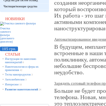
Средства для систем охлажд.
создания неорганиче
Чистящие/моющие средства
который воспроизво
Их работа - это шаг
НОВИНКИ
активными компонен
наноструктурирован
Очистка
сажевого
фильтра
(дизельного
Автоматизированное введение
двигателя)
В будущем, имплан
105 грн.
встроенные в наши т
СТАТЬИ
поликлинику, автома
Инструкции по нанесению
*
нанопокрытий
6
небольшие беспров
Нанотехнологии и сферы их
*
применения
42
неудобство.
Тесты нанопродуктов
*
3
Автолюбителям
*
3
Зарядить сотовый телефон пр
Интересное
*
10
Больше не будет пр
Развитие нанотехнологий
*
24
телефона. Новая, м
это теплоэлектричес