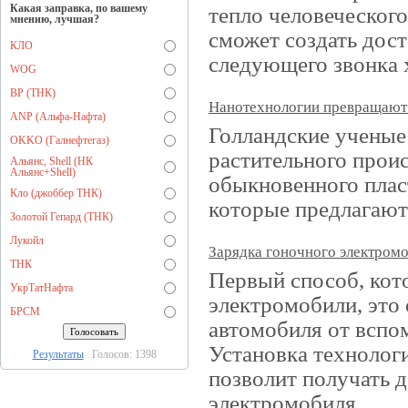
Какая заправка, по вашему
тепло человеческого
мнению, лучшая?
сможет создать дос
КЛО
следующего звонка х
WOG
BP (ТНК)
Нанотехнологии превращают 
ANP (Альфа-Нафта)
Голландские ученые
OKKO (Галнефтегаз)
растительного прои
Альянс, Shell (НК
Альянс+Shell)
обыкновенного плас
Кло (джоббер ТНК)
которые предлагают
Золотой Гепард (ТНК)
Лукойл
Зарядка гоночного электром
ТНК
Первый способ, ко
УкрТатНафта
электромобили, это
БРСМ
автомобиля от вспом
Установка технолог
Результаты
Голосов: 1398
позволит получать 
электромобиля.