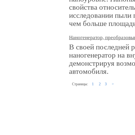
свойства относител
исследовании пыли г
чем больше площадь 
Наногенератор, преобразов
В своей последней р
наногенератор на в
демонстрируя возмо
автомобиля.
Страницы:
1
2
3
>