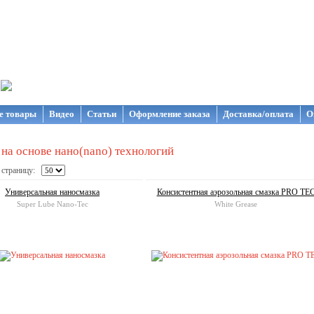
газин NanoStore
е товары
Видео
Статьи
Оформление заказа
Доставка/оплата
О
на основе нано(nano) технологий
 страницу:
Универсальная наносмазка
Консистентная аэрозольная смазка PRO TE
Super Lube Nano-Tec
White Grease