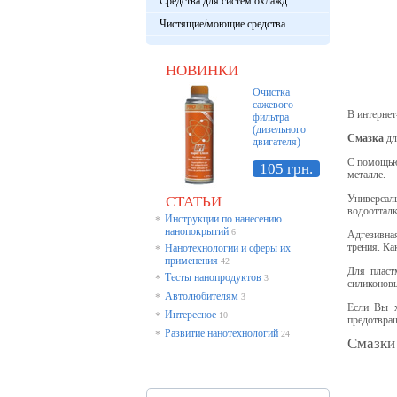
Средства для систем охлажд.
Чистящие/моющие средства
НОВИНКИ
Очистка
сажевого
В интернет
фильтра
(дизельного
Смазка
дл
двигателя)
С помощью 
105 грн.
металле.
Универсал
СТАТЬИ
водоотталк
Инструкции по нанесению
*
нанопокрытий
6
Адгезивна
трения. Ка
Нанотехнологии и сферы их
*
применения
42
Для пласт
Тесты нанопродуктов
*
3
силиконовы
Автолюбителям
*
3
Если Вы 
Интересное
*
10
предотвращ
Развитие нанотехнологий
*
24
Смазки 