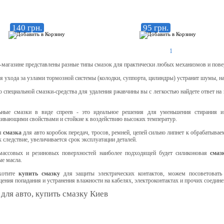
140 грн.
95 грн.
1
-магазине представлены разные типы смазок для практически любых механизмов и пове
я ухода за узлами тормозной системы (колодки, суппорта, цилиндры) устранит шумы, н
специальной смазки-средства для удаления ржавчины вы с легкостью найдете ответ на 
ьные смазки в виде спреев - это идеальное решения для уменьшения стирания и
ивающими свойствами и стойкие к воздействию высоких температур.
я
смазка
для авто коробок передач, тросов, ремней, цепей сильно липнет к обрабатыва
к следствие, увеличивается срок эксплуатации деталей.
массовых и резиновых поверхностей наиболее подходящей будет силиконовая
смаз
е масла.
хотите
купить смазку
для защиты электрических контактов, можем посоветовать E
ения попадания и устранения влажности на кабелях, электроконтактах и прочих соедине
для авто, купить смазку Киев