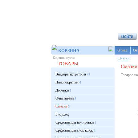
Интернет-ма
О нас
Вс
КОРЗИНА
Корзина пуста
Смазки
ТОВАРЫ
Смазки 
Видеорегистраторы
45
Товаров на
Нанопокрытия
6
Добавки
8
Очистители
9
Смазки
3
Биоуход
Средства для полировки
1
Средства для сист. конд.
1