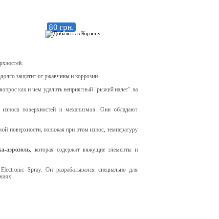
80 грн.
рхностей.
адолго защитит от ржавчины и коррозии.
вопрос как и чем удалить неприятный "рыжий налет" на
 износа поверхностей и механизмов. Они обладают
емой поверхности, понижая при этом износ, температуру
ка-аэрозоль
, которая содержит вяжущие элементы и
lectronic Spray. Он разрабатывался специально для
ниях.