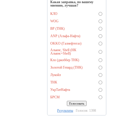
Какая заправка, по вашему
мнению, лучшая?
КЛО
WOG
BP (ТНК)
ANP (Альфа-Нафта)
OKKO (Галнефтегаз)
Альянс, Shell (НК
Альянс+Shell)
Кло (джоббер ТНК)
Золотой Гепард (ТНК)
Лукойл
ТНК
УкрТатНафта
БРСМ
Результаты
Голосов: 1398