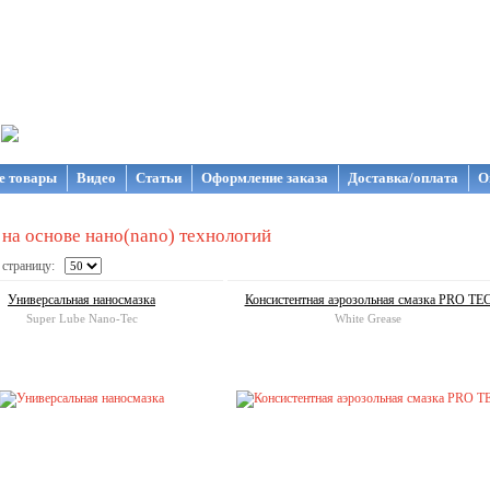
газин NanoStore
е товары
Видео
Статьи
Оформление заказа
Доставка/оплата
О
на основе нано(nano) технологий
 страницу:
Универсальная наносмазка
Консистентная аэрозольная смазка PRO TE
Super Lube Nano-Tec
White Grease