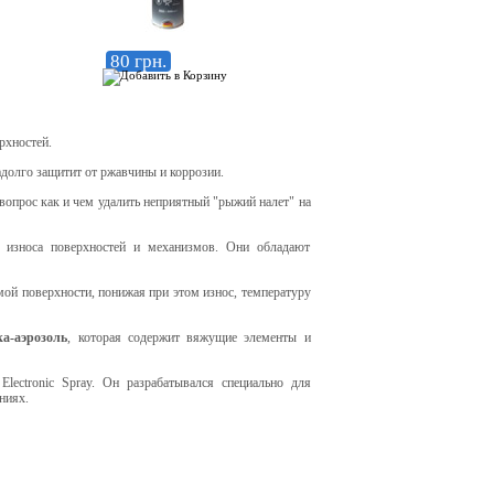
80 грн.
рхностей.
адолго защитит от ржавчины и коррозии.
вопрос как и чем удалить неприятный "рыжий налет" на
 износа поверхностей и механизмов. Они обладают
емой поверхности, понижая при этом износ, температуру
ка-аэрозоль
, которая содержит вяжущие элементы и
lectronic Spray. Он разрабатывался специально для
ниях.