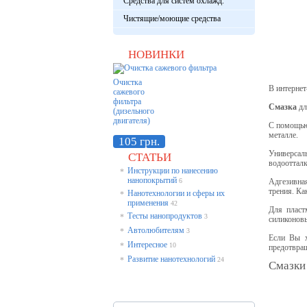
Средства для систем охлажд.
Чистящие/моющие средства
НОВИНКИ
Очистка
В интернет
сажевого
фильтра
Смазка
дл
(дизельного
двигателя)
С помощью 
металле.
105 грн.
Универсал
СТАТЬИ
водоотталк
Инструкции по нанесению
*
нанопокрытий
6
Адгезивна
трения. Ка
Нанотехнологии и сферы их
*
применения
42
Для пласт
Тесты нанопродуктов
*
3
силиконовы
Автолюбителям
*
3
Если Вы 
Интересное
*
10
предотвращ
Развитие нанотехнологий
*
24
Смазки 