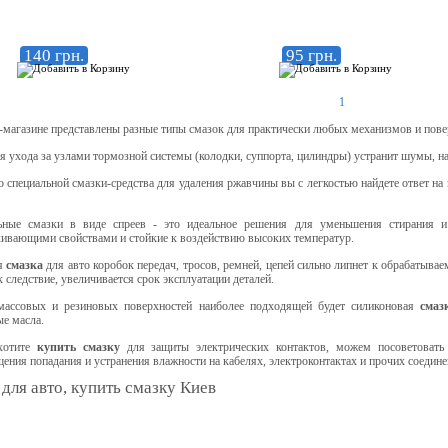
140 грн.
95 грн.
1
-магазине представлены разные типы смазок для практически любых механизмов и пове
я ухода за узлами тормозной системы (колодки, суппорта, цилиндры) устранит шумы, н
специальной смазки-средства для удаления ржавчины вы с легкостью найдете ответ на 
ьные смазки в виде спреев - это идеальное решения для уменьшения стирания и
ивающими свойствами и стойкие к воздействию высоких температур.
я
смазка
для авто коробок передач, тросов, ремней, цепей сильно липнет к обрабатыва
к следствие, увеличивается срок эксплуатации деталей.
массовых и резиновых поверхностей наиболее подходящей будет силиконовая
смаз
е масла.
хотите
купить смазку
для защиты электрических контактов, можем посоветовать E
ения попадания и устранения влажности на кабелях, электроконтактах и прочих соедине
для авто, купить смазку Киев