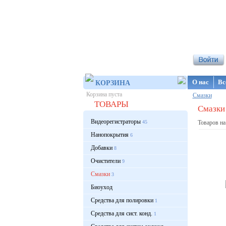
Интернет-ма
О нас
Вс
КОРЗИНА
Корзина пуста
Смазки
ТОВАРЫ
Смазки 
Видеорегистраторы
45
Товаров на
Нанопокрытия
6
Добавки
8
Очистители
9
Смазки
3
Биоуход
Средства для полировки
1
Средства для сист. конд.
1