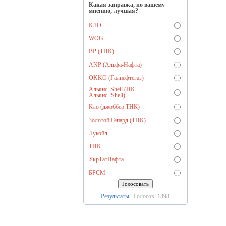
Какая заправка, по вашему
мнению, лучшая?
КЛО
WOG
BP (ТНК)
ANP (Альфа-Нафта)
OKKO (Галнефтегаз)
Альянс, Shell (НК
Альянс+Shell)
Кло (джоббер ТНК)
Золотой Гепард (ТНК)
Лукойл
ТНК
УкрТатНафта
БРСМ
Результаты
Голосов: 1398