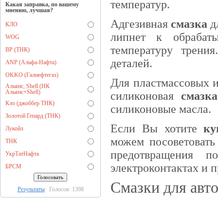
температур.
Какая заправка, по вашему
мнению, лучшая?
Адгезивная
смазка
дл
КЛО
липнет к обрабат
WOG
температуру трения
BP (ТНК)
деталей.
ANP (Альфа-Нафта)
OKKO (Галнефтегаз)
Для пластмассовых и
Альянс, Shell (НК
Альянс+Shell)
силиконовая
смазка
Кло (джоббер ТНК)
силиконовые масла.
Золотой Гепард (ТНК)
Если Вы хотите
ку
Лукойл
можем посоветовать 
ТНК
предотвращения п
УкрТатНафта
электроконтактах и 
БРСМ
Смазки для авто
Результаты
Голосов: 1398