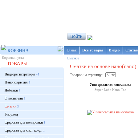
Интернет-магазин NanoStore
О нас
Все товары
Видео
Стать
КОРЗИНА
Корзина пуста
Смазки
ТОВАРЫ
Смазки на основе нано(nano)
Видеорегистраторы
45
Товаров на страницу:
Нанопокрытия
6
Универсальная наносмазка
Super Lube Nano-Tec
Добавки
8
Очистители
9
Смазки
3
Биоуход
Средства для полировки
1
Средства для сист. конд.
1