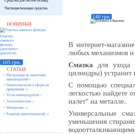
Средства для систем охлажд.
Чистящие/моющие средства
140 грн.
НОВИНКИ
Очистка
сажевого
В интернет-магазин
фильтра
(дизельного
любых механизмов и 
двигателя)
105 грн.
Смазка
для ухода з
СТАТЬИ
цилиндры) устранит 
Инструкции по нанесению
*
нанопокрытий
6
С помощью специал
Нанотехнологии и сферы их
*
применения
42
легкостью найдете о
Тесты нанопродуктов
*
3
налет" на металле.
Автолюбителям
*
3
Интересное
*
10
Универсальные сма
Развитие нанотехнологий
*
24
уменьшения стирания
водоотталкивающим