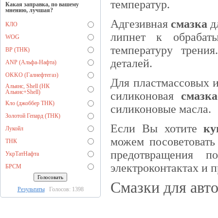
температур.
Какая заправка, по вашему
мнению, лучшая?
Адгезивная
смазка
дл
КЛО
липнет к обрабат
WOG
температуру трения
BP (ТНК)
деталей.
ANP (Альфа-Нафта)
OKKO (Галнефтегаз)
Для пластмассовых и
Альянс, Shell (НК
Альянс+Shell)
силиконовая
смазка
Кло (джоббер ТНК)
силиконовые масла.
Золотой Гепард (ТНК)
Если Вы хотите
ку
Лукойл
можем посоветовать 
ТНК
предотвращения п
УкрТатНафта
электроконтактах и 
БРСМ
Смазки для авто
Результаты
Голосов: 1398