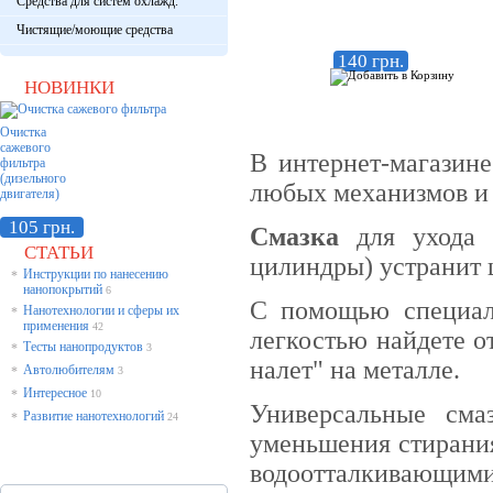
Средства для систем охлажд.
Чистящие/моющие средства
140 грн.
НОВИНКИ
Очистка
сажевого
В интернет-магазин
фильтра
(дизельного
любых механизмов и 
двигателя)
105 грн.
Смазка
для ухода з
СТАТЬИ
цилиндры) устранит 
Инструкции по нанесению
*
нанопокрытий
6
С помощью специал
Нанотехнологии и сферы их
*
применения
42
легкостью найдете о
Тесты нанопродуктов
*
3
налет" на металле.
Автолюбителям
*
3
Интересное
*
10
Универсальные сма
Развитие нанотехнологий
*
24
уменьшения стирания
водоотталкивающим