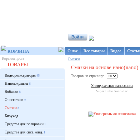
Интернет-магазин NanoStore
О нас
Все товары
Видео
Стать
КОРЗИНА
Корзина пуста
Смазки
ТОВАРЫ
Смазки на основе нано(nano)
Видеорегистраторы
45
Товаров на страницу:
Нанопокрытия
6
Универсальная наносмазка
Super Lube Nano-Tec
Добавки
8
Очистители
9
Смазки
3
Биоуход
Средства для полировки
1
Средства для сист. конд.
1