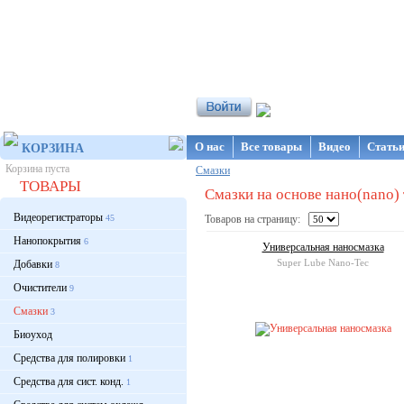
Интернет-магазин NanoStore
О нас
Все товары
Видео
Стать
КОРЗИНА
Корзина пуста
Смазки
ТОВАРЫ
Смазки на основе нано(nano)
Видеорегистраторы
45
Товаров на страницу:
Нанопокрытия
6
Универсальная наносмазка
Super Lube Nano-Tec
Добавки
8
Очистители
9
Смазки
3
Биоуход
Средства для полировки
1
Средства для сист. конд.
1