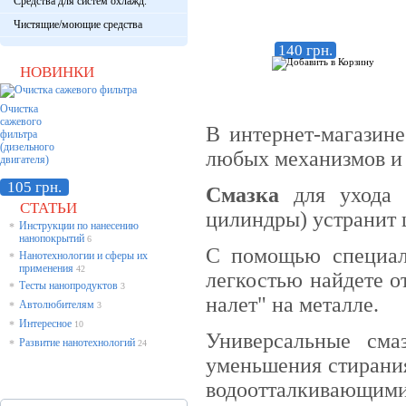
Средства для систем охлажд.
Чистящие/моющие средства
140 грн.
НОВИНКИ
Очистка
сажевого
В интернет-магазин
фильтра
(дизельного
любых механизмов и 
двигателя)
105 грн.
Смазка
для ухода з
СТАТЬИ
цилиндры) устранит 
Инструкции по нанесению
*
нанопокрытий
6
С помощью специал
Нанотехнологии и сферы их
*
применения
42
легкостью найдете о
Тесты нанопродуктов
*
3
налет" на металле.
Автолюбителям
*
3
Интересное
*
10
Универсальные сма
Развитие нанотехнологий
*
24
уменьшения стирания
водоотталкивающим