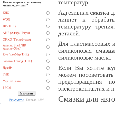
температур.
Какая заправка, по вашему
мнению, лучшая?
Адгезивная
смазка
дл
КЛО
липнет к обрабат
WOG
температуру трения
BP (ТНК)
деталей.
ANP (Альфа-Нафта)
OKKO (Галнефтегаз)
Для пластмассовых и
Альянс, Shell (НК
Альянс+Shell)
силиконовая
смазка
Кло (джоббер ТНК)
силиконовые масла.
Золотой Гепард (ТНК)
Если Вы хотите
ку
Лукойл
можем посоветовать 
ТНК
предотвращения п
УкрТатНафта
электроконтактах и 
БРСМ
Смазки для авто
Результаты
Голосов: 1398