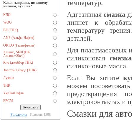
температур.
Какая заправка, по вашему
мнению, лучшая?
Адгезивная
смазка
дл
КЛО
липнет к обрабат
WOG
температуру трения
BP (ТНК)
деталей.
ANP (Альфа-Нафта)
OKKO (Галнефтегаз)
Для пластмассовых и
Альянс, Shell (НК
Альянс+Shell)
силиконовая
смазка
Кло (джоббер ТНК)
силиконовые масла.
Золотой Гепард (ТНК)
Если Вы хотите
ку
Лукойл
можем посоветовать 
ТНК
предотвращения п
УкрТатНафта
электроконтактах и 
БРСМ
Смазки для авто
Результаты
Голосов: 1398