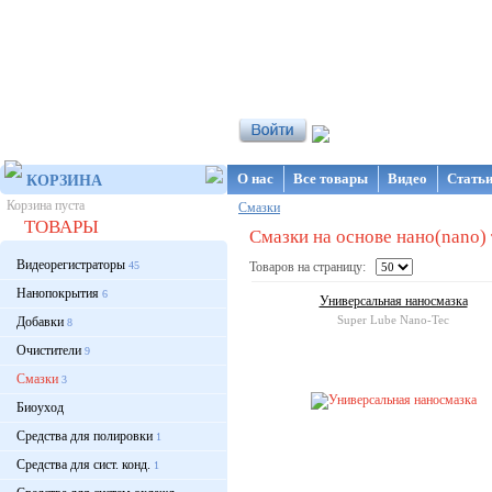
Интернет-магазин NanoStore
О нас
Все товары
Видео
Стать
КОРЗИНА
Корзина пуста
Смазки
ТОВАРЫ
Смазки на основе нано(nano)
Видеорегистраторы
45
Товаров на страницу:
Нанопокрытия
6
Универсальная наносмазка
Super Lube Nano-Tec
Добавки
8
Очистители
9
Смазки
3
Биоуход
Средства для полировки
1
Средства для сист. конд.
1