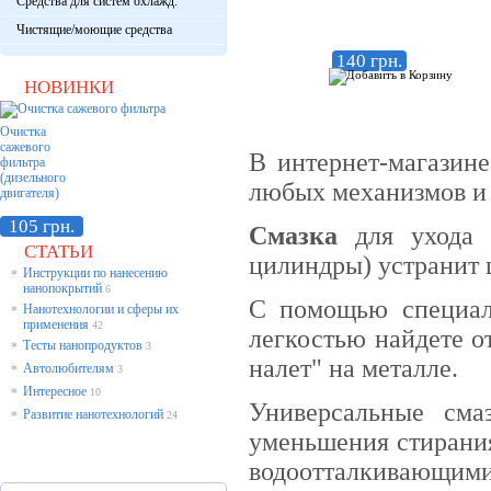
Средства для систем охлажд.
Чистящие/моющие средства
140 грн.
НОВИНКИ
Очистка
сажевого
В интернет-магазин
фильтра
(дизельного
любых механизмов и 
двигателя)
105 грн.
Смазка
для ухода з
СТАТЬИ
цилиндры) устранит 
Инструкции по нанесению
*
нанопокрытий
6
С помощью специал
Нанотехнологии и сферы их
*
применения
42
легкостью найдете о
Тесты нанопродуктов
*
3
налет" на металле.
Автолюбителям
*
3
Интересное
*
10
Универсальные сма
Развитие нанотехнологий
*
24
уменьшения стирания
водоотталкивающим