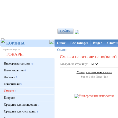
Интернет-магазин NanoStore
О нас
Все товары
Видео
Стать
КОРЗИНА
Корзина пуста
Смазки
ТОВАРЫ
Смазки на основе нано(nano)
Видеорегистраторы
45
Товаров на страницу:
Нанопокрытия
6
Универсальная наносмазка
Super Lube Nano-Tec
Добавки
8
Очистители
9
Смазки
3
Биоуход
Средства для полировки
1
Средства для сист. конд.
1