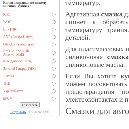
температур.
Какая заправка, по вашему
мнению, лучшая?
Адгезивная
смазка
дл
КЛО
липнет к обрабат
WOG
температуру трения
BP (ТНК)
деталей.
ANP (Альфа-Нафта)
OKKO (Галнефтегаз)
Для пластмассовых и
Альянс, Shell (НК
Альянс+Shell)
силиконовая
смазка
Кло (джоббер ТНК)
силиконовые масла.
Золотой Гепард (ТНК)
Если Вы хотите
ку
Лукойл
можем посоветовать 
ТНК
предотвращения п
УкрТатНафта
электроконтактах и 
БРСМ
Смазки для авто
Результаты
Голосов: 1398