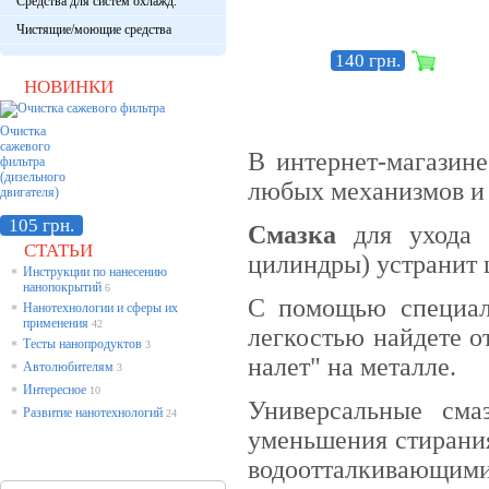
Средства для систем охлажд.
Чистящие/моющие средства
140 грн.
НОВИНКИ
Очистка
сажевого
В интернет-магазин
фильтра
(дизельного
любых механизмов и 
двигателя)
105 грн.
Смазка
для ухода з
СТАТЬИ
цилиндры) устранит 
Инструкции по нанесению
*
нанопокрытий
6
С помощью специал
Нанотехнологии и сферы их
*
применения
42
легкостью найдете о
Тесты нанопродуктов
*
3
налет" на металле.
Автолюбителям
*
3
Интересное
*
10
Универсальные сма
Развитие нанотехнологий
*
24
уменьшения стирания
водоотталкивающим