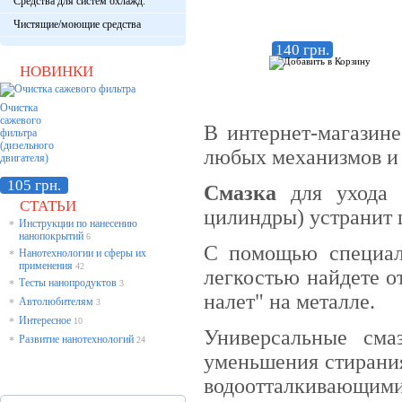
Средства для систем охлажд.
Чистящие/моющие средства
140 грн.
НОВИНКИ
Очистка
сажевого
В интернет-магазин
фильтра
(дизельного
любых механизмов и 
двигателя)
105 грн.
Смазка
для ухода з
СТАТЬИ
цилиндры) устранит 
Инструкции по нанесению
*
нанопокрытий
6
С помощью специал
Нанотехнологии и сферы их
*
применения
42
легкостью найдете о
Тесты нанопродуктов
*
3
налет" на металле.
Автолюбителям
*
3
Интересное
*
10
Универсальные сма
Развитие нанотехнологий
*
24
уменьшения стирания
водоотталкивающим