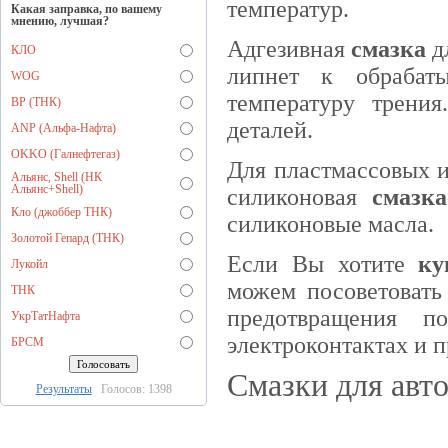
температур.
Какая заправка, по вашему
мнению, лучшая?
Адгезивная
смазка
дл
КЛО
липнет к обрабат
WOG
температуру трения
BP (ТНК)
деталей.
ANP (Альфа-Нафта)
OKKO (Галнефтегаз)
Для пластмассовых и
Альянс, Shell (НК
Альянс+Shell)
силиконовая
смазка
Кло (джоббер ТНК)
силиконовые масла.
Золотой Гепард (ТНК)
Если Вы хотите
ку
Лукойл
можем посоветовать 
ТНК
предотвращения п
УкрТатНафта
электроконтактах и 
БРСМ
Смазки для авто
Результаты
Голосов: 1398