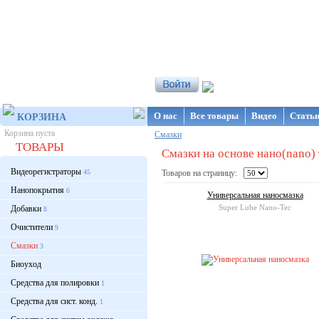
Интернет-магазин NanoStore
О нас
Все товары
Видео
Стать
КОРЗИНА
Корзина пуста
Смазки
ТОВАРЫ
Смазки на основе нано(nano)
Видеорегистраторы
45
Товаров на страницу:
Нанопокрытия
6
Универсальная наносмазка
Super Lube Nano-Tec
Добавки
8
Очистители
9
Смазки
3
Биоуход
Средства для полировки
1
Средства для сист. конд.
1