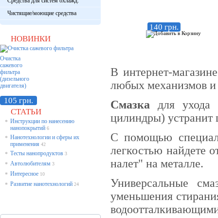
Средства для систем охлажд.
Чистящие/моющие средства
140 грн.
НОВИНКИ
Очистка
сажевого
В интернет-магазин
фильтра
(дизельного
любых механизмов и 
двигателя)
105 грн.
Смазка
для ухода з
СТАТЬИ
цилиндры) устранит 
Инструкции по нанесению
*
нанопокрытий
6
С помощью специал
Нанотехнологии и сферы их
*
применения
42
легкостью найдете о
Тесты нанопродуктов
*
3
налет" на металле.
Автолюбителям
*
3
Интересное
*
10
Универсальные сма
Развитие нанотехнологий
*
24
уменьшения стирания
водоотталкивающим