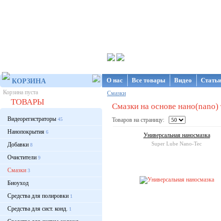
Интернет-магазин NanoStore
О нас
Все товары
Видео
Стать
КОРЗИНА
Корзина пуста
Смазки
ТОВАРЫ
Смазки на основе нано(nano)
Видеорегистраторы
45
Товаров на страницу:
Нанопокрытия
6
Универсальная наносмазка
Super Lube Nano-Tec
Добавки
8
Очистители
9
Смазки
3
Биоуход
Средства для полировки
1
Средства для сист. конд.
1