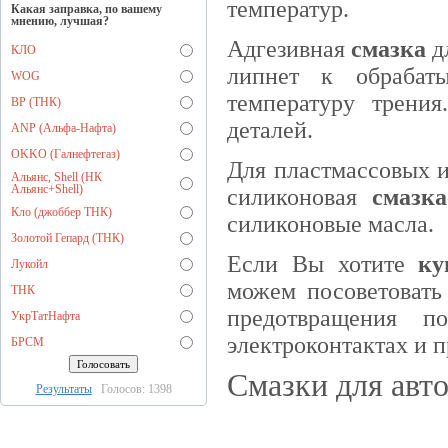
температур.
Какая заправка, по вашему
мнению, лучшая?
Адгезивная
смазка
дл
КЛО
липнет к обрабат
WOG
температуру трения
BP (ТНК)
деталей.
ANP (Альфа-Нафта)
OKKO (Галнефтегаз)
Для пластмассовых и
Альянс, Shell (НК
Альянс+Shell)
силиконовая
смазка
Кло (джоббер ТНК)
силиконовые масла.
Золотой Гепард (ТНК)
Если Вы хотите
ку
Лукойл
можем посоветовать 
ТНК
предотвращения п
УкрТатНафта
электроконтактах и 
БРСМ
Смазки для авто
Результаты
Голосов: 1398