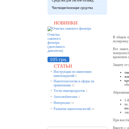
Средства для систем охлажд.
Чистящие/моющие средства
НОВИНКИ
Очистка
В общем п
сажевого
полировку.
фильтра
(дизельного
Все знают
двигателя)
поверхнос
временем о
105 грн.
Защиту от
СТАТЬИ
Инструкции по нанесению
*
тв
нанопокрытий
6
жи
кр
Нанотехнологии и сферы их
*
обе
применения
42
Тесты нанопродуктов
*
3
Абразивная
Автолюбителям
*
3
1-
Интересное
*
10
на 
по
Развитие нанотехнологий
*
24
зак
При восста
Вместе с 