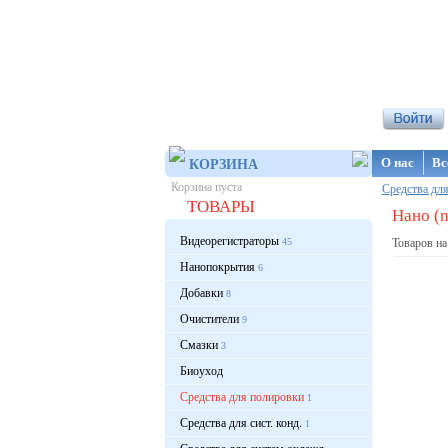
Интернет-ма
О нас
Вс
КОРЗИНА
Корзина пуста
Средства дл
ТОВАРЫ
Нано (n
Видеорегистраторы
45
Товаров на
Нанопокрытия
6
Добавки
8
Очистители
9
Смазки
3
Биоуход
Средства для полировки
1
Средства для сист. конд.
1