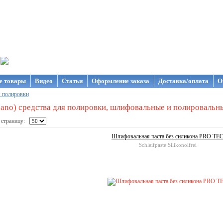
газин NanoStore
е товары
Видео
Статьи
Оформление заказа
Доставка/оплата
О
я полировки
ano) средства для полировки, шлифовальные и полировальны
 страницу:
Шлифовальная паста без силикона PRO TE
Schleifpaste Silikonolfrei