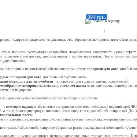
384 грн.
1
роцесс полировки разделяют на два вида, это: абразивная полировка автомобиля и з
, что в процессе эксплуатации автомобиля лакокрасочная поверхность кузова теряет
ти образуются потертости, микроцарапины и прочие недостатки. После мойки автомо
н увеличивается.
 вышеуказанных неприятностей обеспечивают защитные
полироли для авто
, они бываю
ердые полироли для авто
, для большей глубины цвета;
дкий полироль для автомобиля
– в основном для горизонтальных поверхностей;
емообразные полировальные(полировочные) пасты
на основе высокополимерных сил
спечен, и не дорогие.
 полировкая кузова автомобиля состоит из следующих этапов:
й
–
с помощью щадящих абразивных материалов снимается небольшой верхний слой ЛКП
2-м этапе происходит процесс восстановления покрытия с дальнейшей полировкой. Для
лировальные пасты
;
лючительный этап, предающий блеск и сияние кузова – полировка неабразивным составо
новительной абразивной полировке убираются различные царапины небольшой глубины (
царапинами с кузова удаляются всевозможные оксидные отложения и потертости. Им