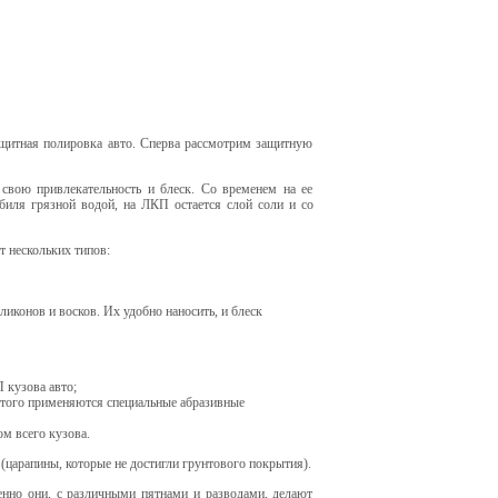
ащитная полировка авто. Сперва рассмотрим защитную
 свою привлекательность и блеск. Со временем на ее
биля грязной водой, на ЛКП остается слой соли и со
т нескольких типов:
иконов и восков. Их удобно наносить, и блеск
 кузова авто;
 этого применяются специальные абразивные
м всего кузова.
царапины, которые не достигли грунтового покрытия).
енно они, с различными пятнами и разводами, делают