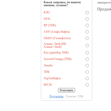
Какая заправка, по вашему
лакокрасоч
мнению, лучшая?
Продажа
КЛО
WOG
BP (ТНК)
ANP (Альфа-Нафта)
OKKO (Галнефтегаз)
Альянс, Shell (НК
Альянс+Shell)
Кло (джоббер ТНК)
Золотой Гепард (ТНК)
Лукойл
ТНК
УкрТатНафта
БРСМ
Результаты
Голосов: 1398