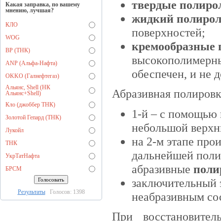
твердые полирол
Какая заправка, по вашему
мнению, лучшая?
жидкий полирол
КЛО
поверхностей;
WOG
кремообразные 
BP (ТНК)
высокополимерных
ANP (Альфа-Нафта)
обеспечен, и не д
OKKO (Галнефтегаз)
Альянс, Shell (НК
Абразивная полировк
Альянс+Shell)
Кло (джоббер ТНК)
1-й
–
с помощью 
Золотой Гепард (ТНК)
небольшой верхн
Лукойл
на 2-м этапе про
ТНК
дальнейшей поли
УкрТатНафта
абразивные
поли
БРСМ
заключительный э
Результаты
Голосов: 1398
неабразивным сос
При восстановител