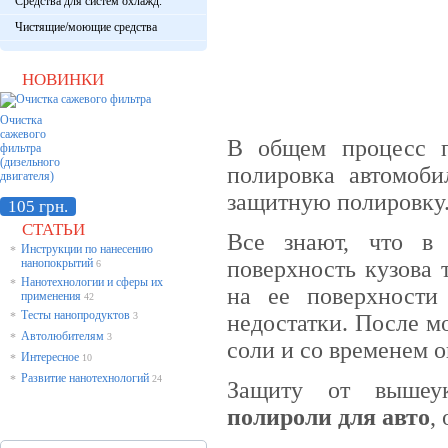
Средства для систем охлажд.
Чистящие/моющие средства
НОВИНКИ
Очистка
сажевого
В общем процесс п
фильтра
(дизельного
полировка автомоби
двигателя)
защитную полировку
105 грн.
СТАТЬИ
Все знают, что в 
Инструкции по нанесению
*
нанопокрытий
поверхность кузова 
6
Нанотехнологии и сферы их
*
на ее поверхности
применения
42
Тесты нанопродуктов
*
3
недостатки. После м
Автолюбителям
*
3
соли и со временем о
Интересное
*
10
Развитие нанотехнологий
*
24
Защиту от вышеук
полироли для авто
,