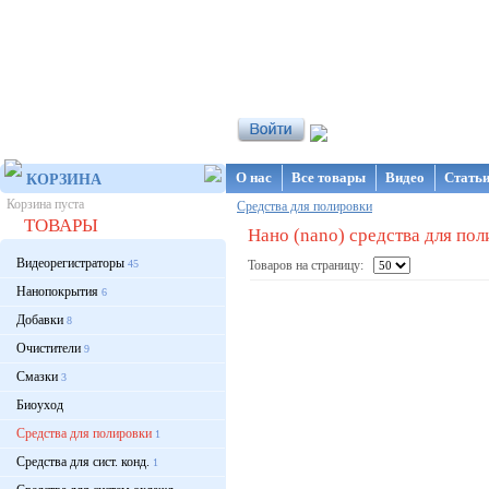
Интернет-магазин NanoStore
О нас
Все товары
Видео
Стать
КОРЗИНА
Корзина пуста
Средства для полировки
ТОВАРЫ
Нано (nano) средства для по
Видеорегистраторы
45
Товаров на страницу:
Нанопокрытия
6
Добавки
8
Очистители
9
Смазки
3
Биоуход
Средства для полировки
1
Средства для сист. конд.
1