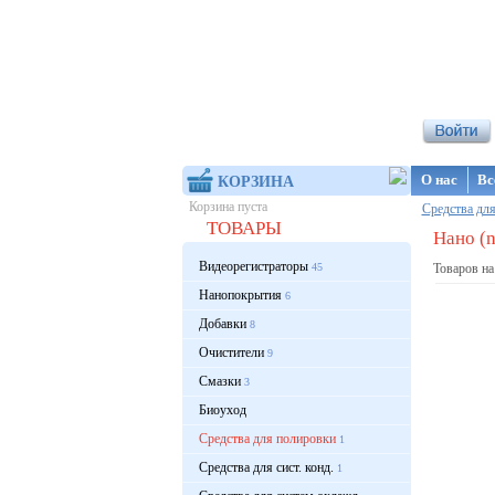
Интернет-ма
О нас
Вс
КОРЗИНА
Корзина пуста
Средства дл
ТОВАРЫ
Нано (n
Видеорегистраторы
45
Товаров на
Нанопокрытия
6
Добавки
8
Очистители
9
Смазки
3
Биоуход
Средства для полировки
1
Средства для сист. конд.
1