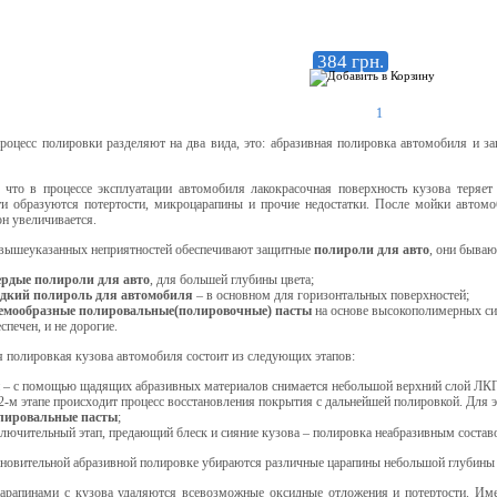
384 грн.
1
роцесс полировки разделяют на два вида, это: абразивная полировка автомобиля и з
, что в процессе эксплуатации автомобиля лакокрасочная поверхность кузова теряет
ти образуются потертости, микроцарапины и прочие недостатки. После мойки автомо
н увеличивается.
 вышеуказанных неприятностей обеспечивают защитные
полироли для авто
, они бываю
ердые полироли для авто
, для большей глубины цвета;
дкий полироль для автомобиля
– в основном для горизонтальных поверхностей;
емообразные полировальные(полировочные) пасты
на основе высокополимерных сил
спечен, и не дорогие.
 полировкая кузова автомобиля состоит из следующих этапов:
й
–
с помощью щадящих абразивных материалов снимается небольшой верхний слой ЛКП
2-м этапе происходит процесс восстановления покрытия с дальнейшей полировкой. Для
лировальные пасты
;
лючительный этап, предающий блеск и сияние кузова – полировка неабразивным составо
новительной абразивной полировке убираются различные царапины небольшой глубины (
царапинами с кузова удаляются всевозможные оксидные отложения и потертости. Им