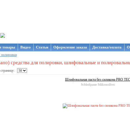
газин NanoStore
е товары
Видео
Статьи
Оформление заказа
Доставка/оплата
О
я полировки
ano) средства для полировки, шлифовальные и полировальны
 страницу:
Шлифовальная паста без силикона PRO TE
Schleifpaste Silikonolfrei