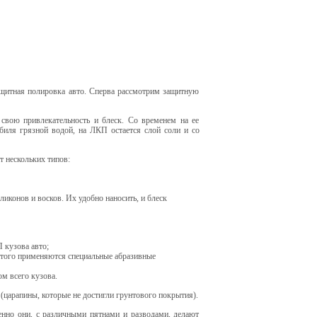
ащитная полировка авто. Сперва рассмотрим защитную
 свою привлекательность и блеск. Со временем на ее
биля грязной водой, на ЛКП остается слой соли и со
т нескольких типов:
иконов и восков. Их удобно наносить, и блеск
 кузова авто;
 этого применяются специальные абразивные
м всего кузова.
царапины, которые не достигли грунтового покрытия).
енно они, с различными пятнами и разводами, делают