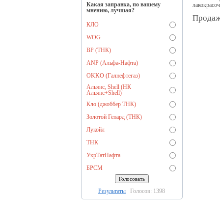
Какая заправка, по вашему
лакокрасоч
мнению, лучшая?
Продажа
КЛО
WOG
BP (ТНК)
ANP (Альфа-Нафта)
OKKO (Галнефтегаз)
Альянс, Shell (НК
Альянс+Shell)
Кло (джоббер ТНК)
Золотой Гепард (ТНК)
Лукойл
ТНК
УкрТатНафта
БРСМ
Результаты
Голосов: 1398