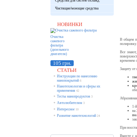
Средства для систем охлажд.
Чистящие/моющие средства
НОВИНКИ
Очистка
В общем п
сажевого
полировку.
фильтра
(дизельного
Все знают
двигателя)
поверхнос
временем о
105 грн.
Защиту от
СТАТЬИ
Инструкции по нанесению
*
тв
нанопокрытий
6
жи
кр
Нанотехнологии и сферы их
*
обе
применения
42
Тесты нанопродуктов
*
3
Абразивная
Автолюбителям
*
3
1-
Интересное
*
10
на 
по
Развитие нанотехнологий
*
24
зак
При восста
Вместе с 