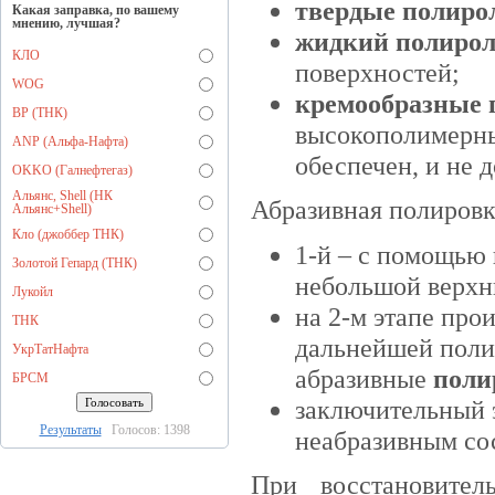
твердые полирол
Какая заправка, по вашему
мнению, лучшая?
жидкий полирол
КЛО
поверхностей;
WOG
кремообразные 
BP (ТНК)
высокополимерных
ANP (Альфа-Нафта)
обеспечен, и не д
OKKO (Галнефтегаз)
Альянс, Shell (НК
Абразивная полировк
Альянс+Shell)
Кло (джоббер ТНК)
1-й
–
с помощью 
Золотой Гепард (ТНК)
небольшой верхн
Лукойл
на 2-м этапе про
ТНК
дальнейшей поли
УкрТатНафта
абразивные
поли
БРСМ
заключительный э
Результаты
Голосов: 1398
неабразивным сос
При восстановител