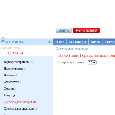
Интернет-магазин NanoStore
О нас
Все товары
Видео
Стать
КОРЗИНА
Корзина пуста
Средства для полировки
ТОВАРЫ
Нано (nano) средства для по
Видеорегистраторы
45
Товаров на страницу:
Нанопокрытия
6
Добавки
8
Очистители
9
Смазки
3
Биоуход
Средства для полировки
1
Средства для сист. конд.
1