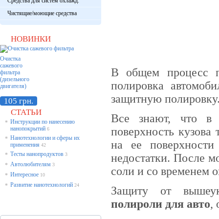
Средства для систем охлажд.
Чистящие/моющие средства
НОВИНКИ
Очистка
сажевого
В общем процесс п
фильтра
(дизельного
полировка автомоби
двигателя)
защитную полировку
105 грн.
СТАТЬИ
Все знают, что в 
Инструкции по нанесению
*
нанопокрытий
поверхность кузова 
6
Нанотехнологии и сферы их
*
на ее поверхности
применения
42
Тесты нанопродуктов
*
3
недостатки. После м
Автолюбителям
*
3
соли и со временем о
Интересное
*
10
Развитие нанотехнологий
*
24
Защиту от вышеук
полироли для авто
,