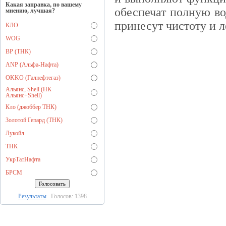
Какая заправка, по вашему
обеспечат полную в
мнению, лучшая?
принесут чистоту и л
КЛО
WOG
BP (ТНК)
ANP (Альфа-Нафта)
OKKO (Галнефтегаз)
Альянс, Shell (НК
Альянс+Shell)
Кло (джоббер ТНК)
Золотой Гепард (ТНК)
Лукойл
ТНК
УкрТатНафта
БРСМ
Результаты
Голосов: 1398