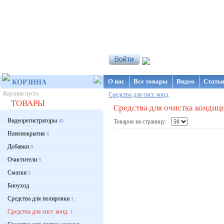
Интернет-магазин NanoStore
О нас
Все товары
Видео
Стать
КОРЗИНА
Корзина пуста
Средства для сист. конд.
ТОВАРЫ
Средства для очистка кондиц
Видеорегистраторы
45
Товаров на страницу:
Нанопокрытия
6
Добавки
8
Очистители
9
Смазки
3
Биоуход
Средства для полировки
1
Средства для сист. конд.
1