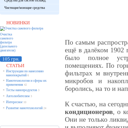
Средства для систем охлажд.
Чистящие/моющие средства
НОВИНКИ
Очистка
сажевого
По самым распростр
фильтра
(дизельного
ещё в далёком 1902 
двигателя)
было полное устр
105 грн.
помещениях. По горь
СТАТЬИ
Инструкции по нанесению
фильтрах м внутрен
*
нанопокрытий
6
микробов и накопл
Нанотехнологии и сферы их
*
применения
42
боролись, на то и на
Тесты нанопродуктов
*
3
Автолюбителям
*
3
Интересное
К счастью, на сегод
*
10
Развитие нанотехнологий
*
24
кондиционеров
, о 
Они не только ликви
и выполняют функцию