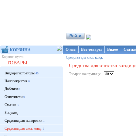
Интернет-магазин NanoStore
О нас
Все товары
Видео
Стать
КОРЗИНА
Корзина пуста
Средства для сист. конд.
ТОВАРЫ
Средства для очистка кондиц
Видеорегистраторы
45
Товаров на страницу:
Нанопокрытия
6
Добавки
8
Очистители
9
Смазки
3
Биоуход
Средства для полировки
1
Средства для сист. конд.
1