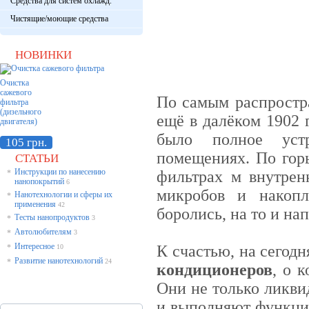
Средства для систем охлажд.
Чистящие/моющие средства
НОВИНКИ
Очистка
сажевого
По самым распростр
фильтра
(дизельного
ещё в далёком 1902 
двигателя)
было полное устр
105 грн.
помещениях. По горь
СТАТЬИ
Инструкции по нанесению
фильтрах м внутрен
*
нанопокрытий
6
микробов и накопл
Нанотехнологии и сферы их
*
применения
42
боролись, на то и на
Тесты нанопродуктов
*
3
Автолюбителям
*
3
Интересное
К счастью, на сегод
*
10
Развитие нанотехнологий
*
24
кондиционеров
, о 
Они не только ликви
и выполняют функцию