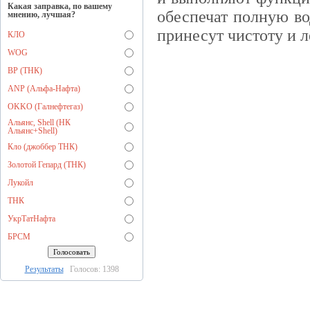
Какая заправка, по вашему
обеспечат полную в
мнению, лучшая?
принесут чистоту и л
КЛО
WOG
BP (ТНК)
ANP (Альфа-Нафта)
OKKO (Галнефтегаз)
Альянс, Shell (НК
Альянс+Shell)
Кло (джоббер ТНК)
Золотой Гепард (ТНК)
Лукойл
ТНК
УкрТатНафта
БРСМ
Результаты
Голосов: 1398