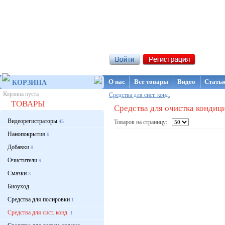
Интернет-магазин NanoStore
О нас
Все товары
Видео
Стать
КОРЗИНА
Корзина пуста
Средства для сист. конд.
ТОВАРЫ
Средства для очистка кондиц
Видеорегистраторы
45
Товаров на страницу:
Нанопокрытия
6
Добавки
8
Очистители
9
Смазки
3
Биоуход
Средства для полировки
1
Средства для сист. конд.
1