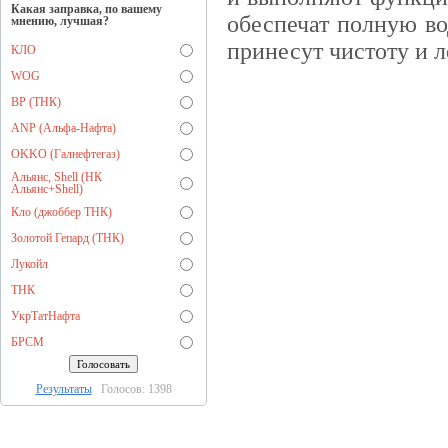
Какая заправка, по вашему
обеспечат полную в
мнению, лучшая?
принесут чистоту и л
КЛО
WOG
BP (ТНК)
ANP (Альфа-Нафта)
OKKO (Галнефтегаз)
Альянс, Shell (НК
Альянс+Shell)
Кло (джоббер ТНК)
Золотой Гепард (ТНК)
Лукойл
ТНК
УкрТатНафта
БРСМ
Результаты
Голосов: 1398