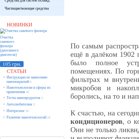
Средства для систем охлажд.
Чистящие/моющие средства
НОВИНКИ
Очистка
сажевого
По самым распростр
фильтра
(дизельного
ещё в далёком 1902 
двигателя)
было полное устр
105 грн.
помещениях. По горь
СТАТЬИ
Инструкции по нанесению
фильтрах м внутрен
*
нанопокрытий
6
микробов и накопл
Нанотехнологии и сферы их
*
применения
42
боролись, на то и на
Тесты нанопродуктов
*
3
Автолюбителям
*
3
Интересное
К счастью, на сегод
*
10
Развитие нанотехнологий
*
24
кондиционеров
, о 
Они не только ликви
и выполняют функцию