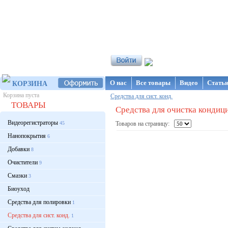
Интернет-магазин NanoStore
О нас
Все товары
Видео
Стать
КОРЗИНА
Корзина пуста
Средства для сист. конд.
ТОВАРЫ
Средства для очистка кондиц
Видеорегистраторы
45
Товаров на страницу:
Нанопокрытия
6
Добавки
8
Очистители
9
Смазки
3
Биоуход
Средства для полировки
1
Средства для сист. конд.
1