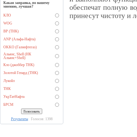
Какая заправка, по вашему
обеспечат полную в
мнению, лучшая?
принесут чистоту и л
КЛО
WOG
BP (ТНК)
ANP (Альфа-Нафта)
OKKO (Галнефтегаз)
Альянс, Shell (НК
Альянс+Shell)
Кло (джоббер ТНК)
Золотой Гепард (ТНК)
Лукойл
ТНК
УкрТатНафта
БРСМ
Результаты
Голосов: 1398