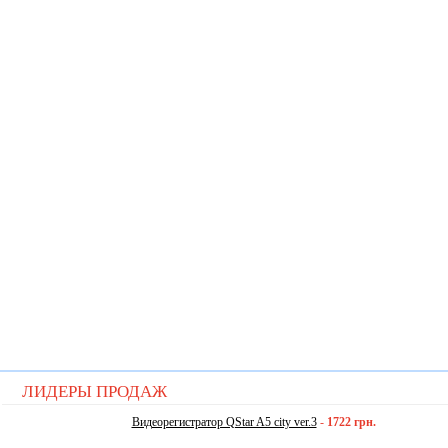
ЛИДЕРЫ ПРОДАЖ
Видеорегистратор QStar A5 city ver.3
-
1722 грн.