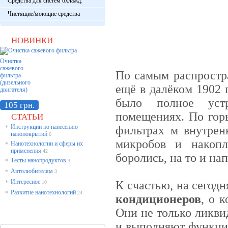
Средства для систем охлажд.
Чистящие/моющие средства
НОВИНКИ
Очистка
сажевого
По самым распростр
фильтра
(дизельного
ещё в далёком 1902 
двигателя)
было полное устр
105 грн.
помещениях. По горь
СТАТЬИ
Инструкции по нанесению
фильтрах м внутрен
*
нанопокрытий
6
микробов и накопл
Нанотехнологии и сферы их
*
применения
42
боролись, на то и на
Тесты нанопродуктов
*
3
Автолюбителям
*
3
Интересное
К счастью, на сегод
*
10
Развитие нанотехнологий
*
24
кондиционеров
, о 
Они не только ликви
и выполняют функцию