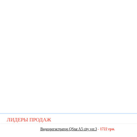
ЛИДЕРЫ ПРОДАЖ
Видеорегистратор QStar A5 city ver.3
-
1722 грн.