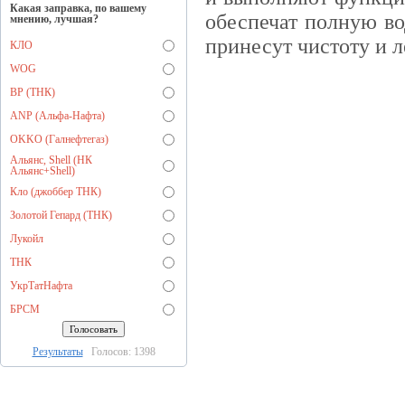
Какая заправка, по вашему
обеспечат полную в
мнению, лучшая?
принесут чистоту и л
КЛО
WOG
BP (ТНК)
ANP (Альфа-Нафта)
OKKO (Галнефтегаз)
Альянс, Shell (НК
Альянс+Shell)
Кло (джоббер ТНК)
Золотой Гепард (ТНК)
Лукойл
ТНК
УкрТатНафта
БРСМ
Результаты
Голосов: 1398