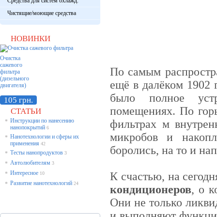
Средства для систем охлажд.
Чистящие/моющие средства
НОВИНКИ
Очистка
сажевого
По самым распростр
фильтра
(дизельного
ещё в далёком 1902 
двигателя)
было полное устр
105 грн.
помещениях. По горь
СТАТЬИ
Инструкции по нанесению
фильтрах м внутрен
*
нанопокрытий
6
микробов и накопл
Нанотехнологии и сферы их
*
применения
42
боролись, на то и на
Тесты нанопродуктов
*
3
Автолюбителям
*
3
Интересное
К счастью, на сегод
*
10
Развитие нанотехнологий
*
24
кондиционеров
, о 
Они не только ликви
и выполняют функцию