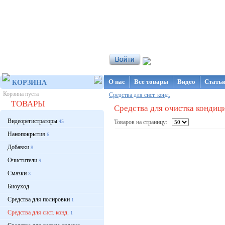
Интернет-магазин NanoStore
О нас
Все товары
Видео
Стать
КОРЗИНА
Корзина пуста
Средства для сист. конд.
ТОВАРЫ
Средства для очистка кондиц
Видеорегистраторы
45
Товаров на страницу:
Нанопокрытия
6
Добавки
8
Очистители
9
Смазки
3
Биоуход
Средства для полировки
1
Средства для сист. конд.
1