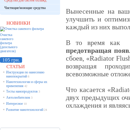
Средства для систем охлажд.
Чистящие/моющие средства
Вынесенные на ваш
улучшить и оптимиз
НОВИНКИ
каждый из них выпо
Очистка
сажевого
В то время как «R
фильтра
(дизельного
предотвращая появ
двигателя)
сбоев, «Radiator Fl
105 грн.
возвращая проход
СТАТЬИ
Инструкции по нанесению
всевозможные отлож
*
нанопокрытий
6
Нанотехнологии и сферы их
*
применения
42
Что касается «Radiat
Тесты нанопродуктов
*
3
двух предыдущих оч
Автолюбителям
*
3
Интересное
охлаждения и являяс
*
10
Развитие нанотехнологий
*
24