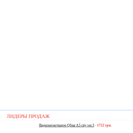
ЛИДЕРЫ ПРОДАЖ
Видеорегистратор QStar A5 city ver.3
-
1722 грн.