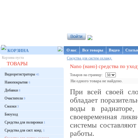
Интернет-магазин NanoStore
О нас
Все товары
Видео
Стать
КОРЗИНА
Корзина пуста
Средства для систем охлажд.
ТОВАРЫ
Nano (нано) средства по ухо
Видеорегистраторы
45
Товаров на страницу:
Ни одного товара не найдено.
Нанопокрытия
6
При всей своей сл
Добавки
8
Очистители
обладает поразитель
9
Смазки
воды в радиаторе,
3
Биоуход
своевременная ликв
Средства для полировки
1
системы составляют
Средства для сист. конд.
1
работы.