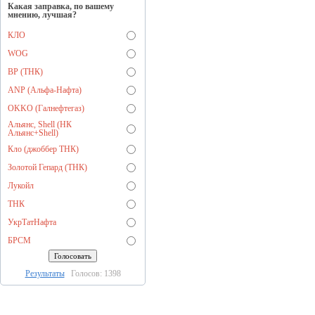
Какая заправка, по вашему
мнению, лучшая?
КЛО
WOG
BP (ТНК)
ANP (Альфа-Нафта)
OKKO (Галнефтегаз)
Альянс, Shell (НК
Альянс+Shell)
Кло (джоббер ТНК)
Золотой Гепард (ТНК)
Лукойл
ТНК
УкрТатНафта
БРСМ
Результаты
Голосов: 1398