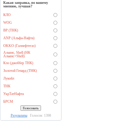
Какая заправка, по вашему
мнению, лучшая?
КЛО
WOG
BP (ТНК)
ANP (Альфа-Нафта)
OKKO (Галнефтегаз)
Альянс, Shell (НК
Альянс+Shell)
Кло (джоббер ТНК)
Золотой Гепард (ТНК)
Лукойл
ТНК
УкрТатНафта
БРСМ
Результаты
Голосов: 1398