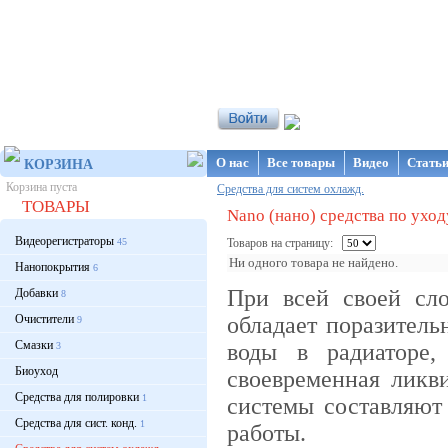
Интернет-магазин NanoStore
О нас
Все товары
Видео
Стать
КОРЗИНА
Корзина пуста
Средства для систем охлажд.
ТОВАРЫ
Nano (нано) средства по ухо
Видеорегистраторы
45
Товаров на страницу:
Ни одного товара не найдено.
Нанопокрытия
6
При всей своей сл
Добавки
8
Очистители
обладает поразитель
9
Смазки
воды в радиаторе,
3
Биоуход
своевременная ликв
Средства для полировки
1
системы составляют
Средства для сист. конд.
1
работы.