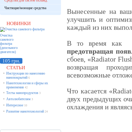
Средства для систем охлажд.
Чистящие/моющие средства
Вынесенные на ваш
улучшить и оптимиз
НОВИНКИ
каждый из них выпо
Очистка
сажевого
В то время как «R
фильтра
(дизельного
предотвращая появ
двигателя)
сбоев, «Radiator Fl
105 грн.
возвращая проход
СТАТЬИ
Инструкции по нанесению
всевозможные отлож
*
нанопокрытий
6
Нанотехнологии и сферы их
*
применения
42
Что касается «Radiat
Тесты нанопродуктов
*
3
двух предыдущих оч
Автолюбителям
*
3
Интересное
охлаждения и являяс
*
10
Развитие нанотехнологий
*
24