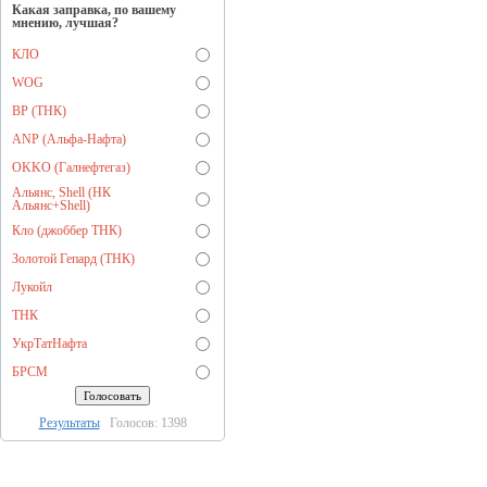
Какая заправка, по вашему
мнению, лучшая?
КЛО
WOG
BP (ТНК)
ANP (Альфа-Нафта)
OKKO (Галнефтегаз)
Альянс, Shell (НК
Альянс+Shell)
Кло (джоббер ТНК)
Золотой Гепард (ТНК)
Лукойл
ТНК
УкрТатНафта
БРСМ
Результаты
Голосов: 1398