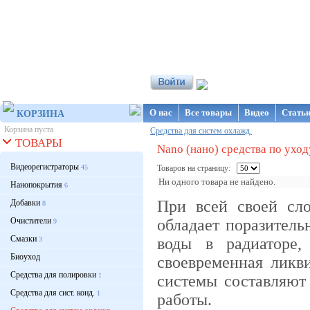
Интернет-магазин NanoStore
О нас
Все товары
Видео
Стать
КОРЗИНА
Корзина пуста
Средства для систем охлажд.
ТОВАРЫ
Nano (нано) средства по ухо
Видеорегистраторы
45
Товаров на страницу:
Ни одного товара не найдено.
Нанопокрытия
6
При всей своей сл
Добавки
8
Очистители
обладает поразитель
9
Смазки
воды в радиаторе,
3
Биоуход
своевременная ликв
Средства для полировки
1
системы составляют
Средства для сист. конд.
1
работы.