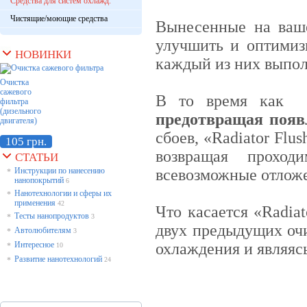
Средства для систем охлажд.
Чистящие/моющие средства
Вынесенные на ваш
улучшить и оптимиз
НОВИНКИ
каждый из них выпо
Очистка
сажевого
В то время как «R
фильтра
(дизельного
предотвращая появ
двигателя)
сбоев, «Radiator Fl
105 грн.
возвращая проход
СТАТЬИ
Инструкции по нанесению
всевозможные отлож
*
нанопокрытий
6
Нанотехнологии и сферы их
*
применения
42
Что касается «Radiat
Тесты нанопродуктов
*
3
двух предыдущих оч
Автолюбителям
*
3
Интересное
охлаждения и являяс
*
10
Развитие нанотехнологий
*
24