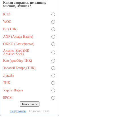
Какая заправка, по вашему
мнению, лучшая?
КЛО
WOG
BP (ТНК)
ANP (Альфа-Нафта)
OKKO (Галнефтегаз)
Альянс, Shell (НК
Альянс+Shell)
Кло (джоббер ТНК)
Золотой Гепард (ТНК)
Лукойл
ТНК
УкрТатНафта
БРСМ
Результаты
Голосов: 1398