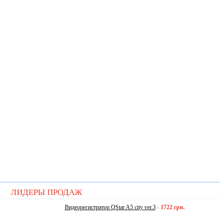
ЛИДЕРЫ ПРОДАЖ
Видеорегистратор QStar A5 city ver.3
-
1722 грн.