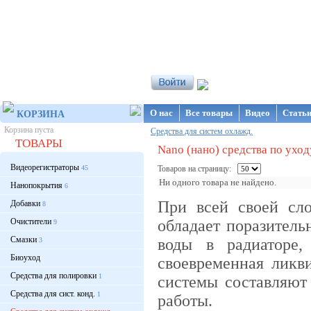
Интернет-магазин NanoStore
О нас
Все товары
Видео
Стать
КОРЗИНА
Корзина пуста
Средства для систем охлажд.
ТОВАРЫ
Nano (нано) средства по ухо
Видеорегистраторы
45
Товаров на страницу:
Ни одного товара не найдено.
Нанопокрытия
6
При всей своей сл
Добавки
8
Очистители
обладает поразитель
9
Смазки
воды в радиаторе,
3
Биоуход
своевременная ликв
Средства для полировки
1
системы составляют
Средства для сист. конд.
1
работы.