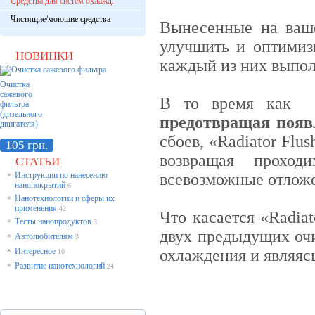
Средства для систем охлажд.
Чистящие/моющие средства
Вынесенные на ваш
улучшить и оптимиз
НОВИНКИ
каждый из них выпо
Очистка
сажевого
В то время как «R
фильтра
(дизельного
предотвращая появ
двигателя)
сбоев, «Radiator Fl
105 грн.
возвращая проход
СТАТЬИ
Инструкции по нанесению
всевозможные отлож
*
нанопокрытий
6
Нанотехнологии и сферы их
*
применения
42
Что касается «Radiat
Тесты нанопродуктов
*
3
двух предыдущих оч
Автолюбителям
*
3
Интересное
охлаждения и являяс
*
10
Развитие нанотехнологий
*
24