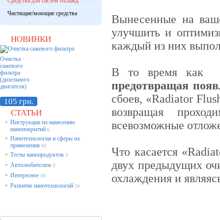
Средства для систем охлажд.
Чистящие/моющие средства
Вынесенные на ваш
улучшить и оптимиз
НОВИНКИ
каждый из них выпо
Очистка
сажевого
В то время как «R
фильтра
(дизельного
предотвращая появ
двигателя)
сбоев, «Radiator Fl
105 грн.
возвращая проход
СТАТЬИ
Инструкции по нанесению
всевозможные отлож
*
нанопокрытий
6
Нанотехнологии и сферы их
*
применения
42
Что касается «Radiat
Тесты нанопродуктов
*
3
двух предыдущих оч
Автолюбителям
*
3
Интересное
охлаждения и являяс
*
10
Развитие нанотехнологий
*
24