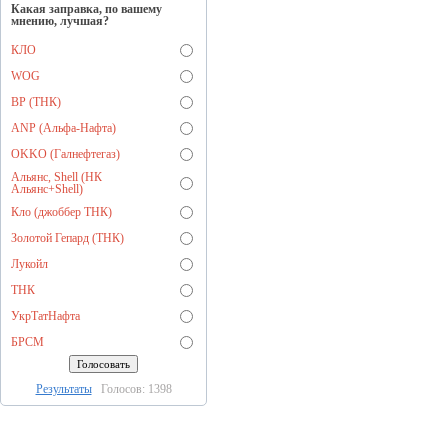
Какая заправка, по вашему
мнению, лучшая?
КЛО
WOG
BP (ТНК)
ANP (Альфа-Нафта)
OKKO (Галнефтегаз)
Альянс, Shell (НК
Альянс+Shell)
Кло (джоббер ТНК)
Золотой Гепард (ТНК)
Лукойл
ТНК
УкрТатНафта
БРСМ
Результаты
Голосов: 1398