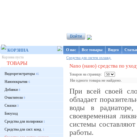
Интернет-магазин NanoStore
О нас
Все товары
Видео
Стать
КОРЗИНА
Корзина пуста
Средства для систем охлажд.
ТОВАРЫ
Nano (нано) средства по ухо
Видеорегистраторы
45
Товаров на страницу:
Ни одного товара не найдено.
Нанопокрытия
6
При всей своей сл
Добавки
8
Очистители
обладает поразитель
9
Смазки
воды в радиаторе,
3
Биоуход
своевременная ликв
Средства для полировки
1
системы составляют
Средства для сист. конд.
1
работы.