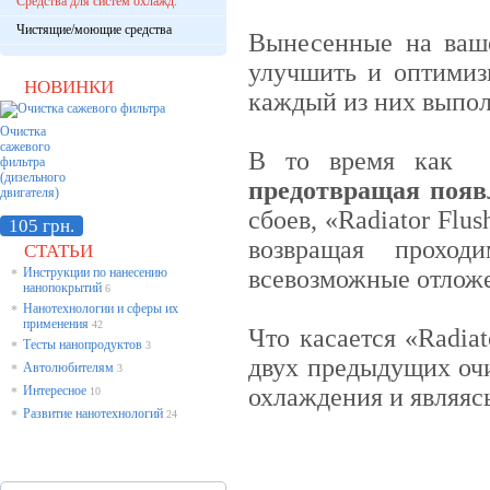
Средства для систем охлажд.
Чистящие/моющие средства
Вынесенные на ваш
улучшить и оптимиз
НОВИНКИ
каждый из них выпо
Очистка
сажевого
В то время как «R
фильтра
(дизельного
предотвращая появ
двигателя)
сбоев, «Radiator Fl
105 грн.
возвращая проход
СТАТЬИ
Инструкции по нанесению
всевозможные отлож
*
нанопокрытий
6
Нанотехнологии и сферы их
*
применения
42
Что касается «Radiat
Тесты нанопродуктов
*
3
двух предыдущих оч
Автолюбителям
*
3
Интересное
охлаждения и являяс
*
10
Развитие нанотехнологий
*
24