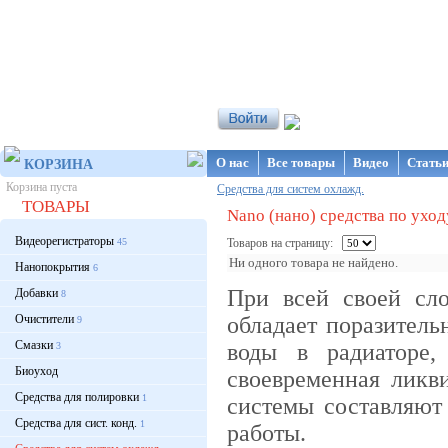
Интернет-магазин NanoStore
О нас
Все товары
Видео
Стать
КОРЗИНА
Корзина пуста
Средства для систем охлажд.
ТОВАРЫ
Nano (нано) средства по ухо
Видеорегистраторы
45
Товаров на страницу:
Ни одного товара не найдено.
Нанопокрытия
6
При всей своей сл
Добавки
8
Очистители
обладает поразитель
9
Смазки
воды в радиаторе,
3
Биоуход
своевременная ликв
Средства для полировки
1
системы составляют
Средства для сист. конд.
1
работы.