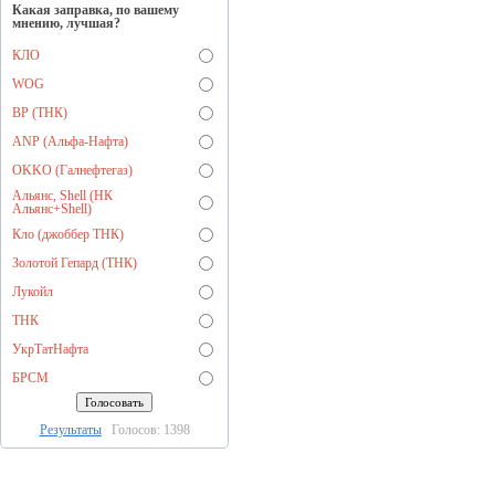
Какая заправка, по вашему
мнению, лучшая?
КЛО
WOG
BP (ТНК)
ANP (Альфа-Нафта)
OKKO (Галнефтегаз)
Альянс, Shell (НК
Альянс+Shell)
Кло (джоббер ТНК)
Золотой Гепард (ТНК)
Лукойл
ТНК
УкрТатНафта
БРСМ
Результаты
Голосов: 1398