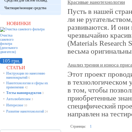
Средства для систем охлажд.
Красивые нанотехнологии
Чистящие/моющие средства
Пусть в нашей стран
ли не ругательством
НОВИНКИ
развиваются. И они 
чрезвычайно красив
Очистка
сажевого
(Materials Research 
фильтра
(дизельного
весьма оригинальный
двигателя)
105 грн.
Анализ трения и износа прис
СТАТЬИ
Этот проект провод
Инструкции по нанесению
*
нанопокрытий
6
в технологическом у
Нанотехнологии и сферы их
*
применения
42
в том, чтобы позвол
Тесты нанопродуктов
*
3
приобретенные знан
Автолюбителям
*
3
специфический прое
Интересное
*
10
Развитие нанотехнологий
направлен на тестир
*
24
Страницы:
1