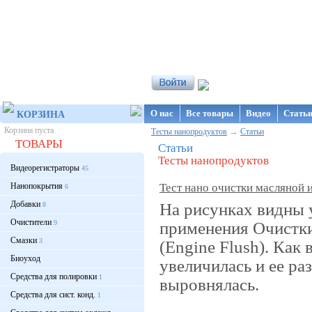
Интернет-магазин NanoStore
О нас
Все товары
Видео
Стать
КОРЗИНА
Корзина пуста
→
Тесты нанопродуктов
Статьи
ТОВАРЫ
Статьи
Тесты нанопродуктов
Видеорегистраторы
45
Нанопокрытия
Тест нано очистки масляной 
6
Добавки
На рисунках видны 
8
Очистители
применения Очистки
9
Смазки
3
(Engine Flush). Как
Биоуход
увеличилась и ее ра
Средства для полировки
1
выровнялась.
Средства для сист. конд.
1