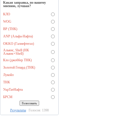
Какая заправка, по вашему
мнению, лучшая?
КЛО
WOG
BP (ТНК)
ANP (Альфа-Нафта)
OKKO (Галнефтегаз)
Альянс, Shell (НК
Альянс+Shell)
Кло (джоббер ТНК)
Золотой Гепард (ТНК)
Лукойл
ТНК
УкрТатНафта
БРСМ
Результаты
Голосов: 1398