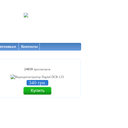
птовикам
Контакты
24059
просмотров
340 грн.