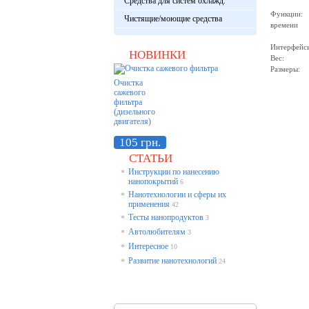
Средства для систем охлажд.
от сети
Функции: 
Чистящие/моющие средства
времени
автомат
Интерфе
НОВИНКИ
Вес:
Размер
Очистка
сажевого
фильтра
(дизельного
двигателя)
105 грн.
СТАТЬИ
Инструкции по нанесению
*
нанопокрытий
6
Нанотехнологии и сферы их
*
применения
42
Тесты нанопродуктов
*
3
Автолюбителям
*
3
Интересное
*
10
Развитие нанотехнологий
*
24