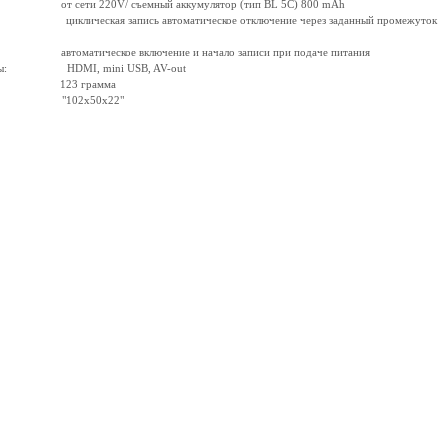
 220V/ съемный аккумулятор (тип BL 5C) 800 mAh
циклическая запись автоматическое отключение через заданный промежуток
ическое включение и начало записи при подаче питания
йсы: HDMI, mini USB, AV-out
 123 грамма
ы: "102х50х22"