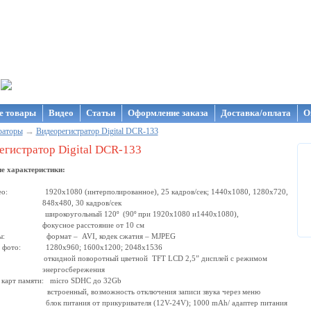
газин NanoStore
е товары
Видео
Статьи
Оформление заказа
Доставка/оплата
О
→
раторы
Видеорегистратор Digital DCR-133
егистратор Digital DCR-133
ие характеристики:
део: 1920х1080 (интерполированное), 25 кадров/сек; 1440х1080, 1280x720,
80, 30 кадров/сек
: широкоугольный 120º (90º при 1920х1080 и1440х1080),
ное расстояние от 10 см
лы: формат – AVI, кодек сжатия – MJPEG
е фото: 1280х960; 1600х1200; 2048х1536
 откидной поворотный цветной TFT LCD 2,5” дисплей с режимом
госбережения
карт памяти: micro SDHC до 32Gb
: встроенный, возможность отключения записи звука через меню
блок питания от прикуривателя (12V-24V); 1000 mAh/ адаптер питания