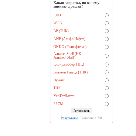
Какая заправка, по вашему
мнению, лучшая?
КЛО
WOG
BP (ТНК)
ANP (Альфа-Нафта)
OKKO (Галнефтегаз)
Альянс, Shell (НК
Альянс+Shell)
Кло (джоббер ТНК)
Золотой Гепард (ТНК)
Лукойл
ТНК
УкрТатНафта
БРСМ
Результаты
Голосов: 1398