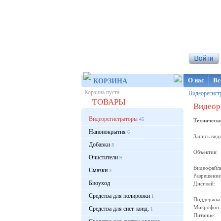
Интернет-ма
О нас
Вс
КОРЗИНА
Корзина пуста
Видеорегист
ТОВАРЫ
Видеор
Видеорегистраторы
45
Техническ
Нанопокрытия
6
Запись ви
Добавки
848х4
8
Объектив
Очистители
9
фокус
Видеофай
Смазки
3
Разрешени
Биоуход
Дисплей:
энер
Средства для полировки
1
Поддержка 
Микрофон
Средства для сист. конд.
1
Питание: 