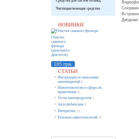
Средства для систем охлажд.
Видеофо
Сохране
Чистящие/моющие средства
Встроен
Диодная 
НОВИНКИ
Очистка
сажевого
фильтра
(дизельного
двигателя)
105 грн.
СТАТЬИ
Инструкции по нанесению
*
нанопокрытий
6
Нанотехнологии и сферы их
*
применения
42
Тесты нанопродуктов
*
3
Автолюбителям
*
3
Интересное
*
10
Развитие нанотехнологий
*
24