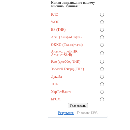
Какая заправка, по вашему
мнению, лучшая?
КЛО
WOG
BP (ТНК)
ANP (Альфа-Нафта)
OKKO (Галнефтегаз)
Альянс, Shell (НК
Альянс+Shell)
Кло (джоббер ТНК)
Золотой Гепард (ТНК)
Лукойл
ТНК
УкрТатНафта
БРСМ
Результаты
Голосов: 1398