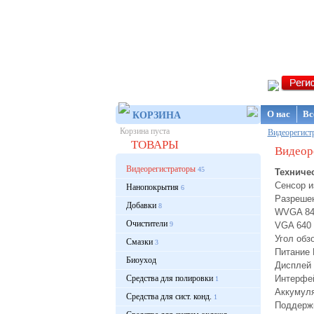
Интернет-ма
О нас
Вс
КОРЗИНА
Корзина пуста
Видеорегист
ТОВАРЫ
Видеор
Видеорегистраторы
45
Техничес
Сенсор и
Нанопокрытия
6
Разрешен
Добавки
8
WVGA 848
Очистители
9
VGA 640 X
Угол обз
Смазки
3
Питание
Биоуход
Дисплей 
Средства для полировки
Интерфе
1
Аккумуля
Средства для сист. конд.
1
Поддержк