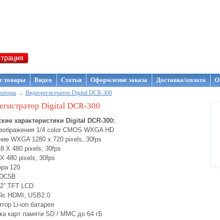
газин NanoStore
е товары
Видео
Статьи
Оформление заказа
Доставка/оплата
О
→
раторы
Видеорегистратор Digital DCR-300
егистратор Digital DCR-300
кие характеристики Digital DCR-300:
зображения 1/4 color CMOS WXGA HD
ие WXGA 1280 x 720 pixels, 30fps
 X 480 pixels, 30fps
 480 pixels, 30fps
ора 120
 DC5В
2” TFT LCD
йс HDMI, USB2.0
тор Li-ion батарея
а карт памяти SD / MMC до 64 гБ