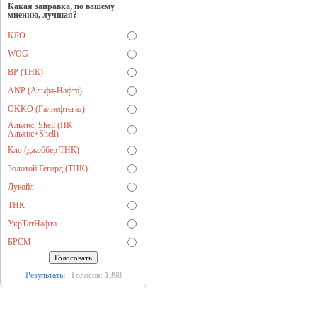
Какая заправка, по вашему
мнению, лучшая?
КЛО
WOG
BP (ТНК)
ANP (Альфа-Нафта)
OKKO (Галнефтегаз)
Альянс, Shell (НК
Альянс+Shell)
Кло (джоббер ТНК)
Золотой Гепард (ТНК)
Лукойл
ТНК
УкрТатНафта
БРСМ
Результаты
Голосов: 1398