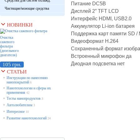
Средства для систем охлажд.
Питание DC5В
Чистящие/моющие средства
Дисплей 2” TFT LCD
Интерфейс HDMI, USB2.0
НОВИНКИ
Аккумулятор Li-ion батарея
Поддержка карт памяти SD /
Очистка
Видеоформат H.264
сажевого
фильтра
Сохраненный формат изобр
(дизельного
двигателя)
Встроенный микрофон да
Диодная подсветка нет
105 грн.
СТАТЬИ
Инструкции по нанесению
*
нанопокрытий
6
Нанотехнологии и сферы их
*
применения
42
Тесты нанопродуктов
*
3
Автолюбителям
*
3
Интересное
*
10
Развитие нанотехнологий
*
24