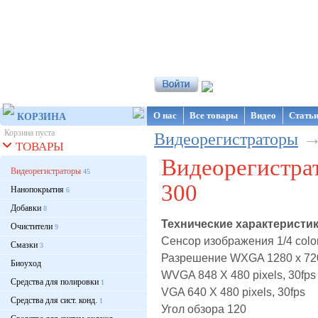
Интернет-магазин NanoStore
О нас
Все товары
Видео
Стать
КОРЗИНА
Корзина пуста
Видеорегистраторы
ТОВАРЫ
Видеорегистрат
Видеорегистраторы
45
300
Нанопокрытия
6
Добавки
8
Технические характеристики
Очистители
9
Сенсор изображения 1/4 co
Смазки
3
Разрешение WXGA 1280 x 720 
Биоуход
WVGA 848 X 480 pixels, 30fps
Средства для полировки
1
VGA 640 X 480 pixels, 30fps
Средства для сист. конд.
1
Угол обзора 120