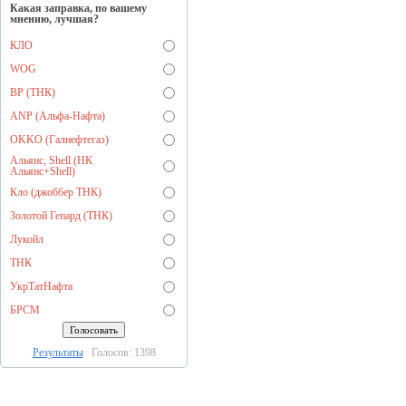
Какая заправка, по вашему
мнению, лучшая?
КЛО
WOG
BP (ТНК)
ANP (Альфа-Нафта)
OKKO (Галнефтегаз)
Альянс, Shell (НК
Альянс+Shell)
Кло (джоббер ТНК)
Золотой Гепард (ТНК)
Лукойл
ТНК
УкрТатНафта
БРСМ
Результаты
Голосов: 1398