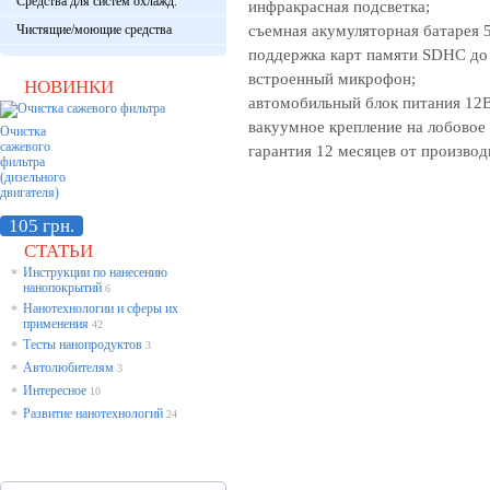
Средства для систем охлажд.
инфракрасная подсветка;
Чистящие/моющие средства
съемная акумуляторная батарея 
поддержка карт памяти SDHC до 
встроенный микрофон;
НОВИНКИ
автомобильный блок питания 12
вакуумное крепление на лобовое 
Очистка
сажевого
гарантия 12 месяцев от производ
фильтра
(дизельного
двигателя)
105 грн.
СТАТЬИ
Инструкции по нанесению
*
нанопокрытий
6
Нанотехнологии и сферы их
*
применения
42
Тесты нанопродуктов
*
3
Автолюбителям
*
3
Интересное
*
10
Развитие нанотехнологий
*
24