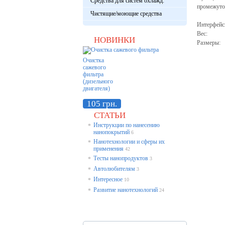
Средства для систем охлажд.
промежуто
Чистящие/моющие средства
автомат
Интерф
Вес:
НОВИНКИ
Разме
Очистка
сажевого
фильтра
(дизельного
двигателя)
105 грн.
СТАТЬИ
Инструкции по нанесению
*
нанопокрытий
6
Нанотехнологии и сферы их
*
применения
42
Тесты нанопродуктов
*
3
Автолюбителям
*
3
Интересное
*
10
Развитие нанотехнологий
*
24