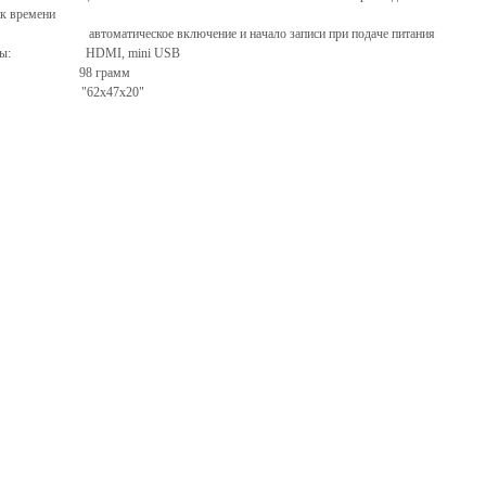
к времени
ическое включение и начало записи при подаче питания
ейсы: HDMI, mini USB
 98 грамм
ры: "62х47х20"