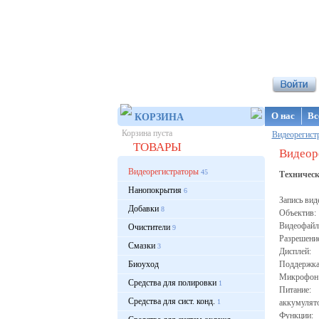
Интернет-ма
О нас
Вс
КОРЗИНА
Корзина пуста
Видеорегист
ТОВАРЫ
Видеор
Видеорегистраторы
45
Техничес
Нанопокрытия
6
Запись в
Добавки
8
Объектив
Видеофай
Очистители
9
Разреше
Смазки
3
Дисплей:
Биоуход
Поддержка
Микрофон
Средства для полировки
1
Питание:
Средства для сист. конд.
1
аккумулят
Функции: