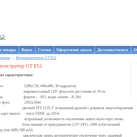
газин NanoStore
е товары
Видео
Статьи
Оформление заказа
Доставка/оплата
О
→
раторы
Видеорегистратор GT E52
егистратор GT E52
кие характеристики:
идео: 1280х720, 640х480, 30 кадров/сек
: широкоугольный 120º, фокусное расстояние от 10 см
лы: формат – AVI, кодек сжатия – H.264
ние фото: 2592x1944
 цветной TFT LCD 2” встроенный дисплей с режимом энергосбережения
 карт памяти: micro SDHC до 32Gb
: встроенный, возможность отключения записи звука через меню
 блок питания от прикуривателя (12V-24V); 1000 mAh/съемный
ор (тип 40B) 500 mAh
 циклическая запись автоматическое отключение через заданный