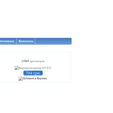
птовикам
Контакты
23969
просмотров
704 грн.