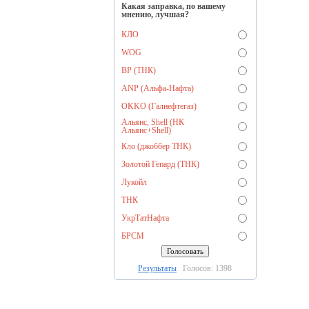
Какая заправка, по вашему
мнению, лучшая?
КЛО
WOG
BP (ТНК)
ANP (Альфа-Нафта)
OKKO (Галнефтегаз)
Альянс, Shell (НК
Альянс+Shell)
Кло (джоббер ТНК)
Золотой Гепард (ТНК)
Лукойл
ТНК
УкрТатНафта
БРСМ
Результаты
Голосов: 1398