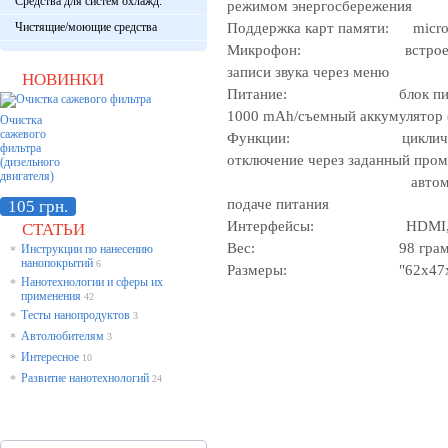
Средства для систем охлажд.
режимом энергосбережения
Чистящие/моющие средства
Поддержка карт памяти: micr
Микрофон: встроенный, 
записи звука через меню
НОВИНКИ
Питание: блок питания о
1000 mAh/съемный аккумулятор 
Очистка
сажевого
Функции: циклическая з
фильтра
отключение через заданный про
(дизельного
двигателя)
автоматическое вклю
подаче питания
105 грн.
Интерфейсы: HDMI, m
СТАТЬИ
Вес: 98 грам
Инструкции по нанесению
*
нанопокрытий
6
Размеры: "62х47х
Нанотехнологии и сферы их
*
применения
42
Тесты нанопродуктов
*
3
Автолюбителям
*
3
Интересное
*
10
Развитие нанотехнологий
*
24