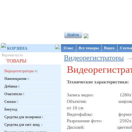
Интернет-магазин NanoStore
О нас
Все товары
Видео
Стать
КОРЗИНА
Корзина пуста
Видеорегистраторы
ТОВАРЫ
Видеорегистра
Видеорегистраторы
45
Нанопокрытия
6
Технические характеристики:
Добавки
8
Очистители
9
Запись видео: 1280х720, 6
Объектив: широкоугольны
Смазки
3
от 10 см
Биоуход
Видеофайлы: формат – AVI
Средства для полировки
1
Разрешение фото: 2592x
Средства для сист. конд.
1
Дисплей: цветной TFT LC