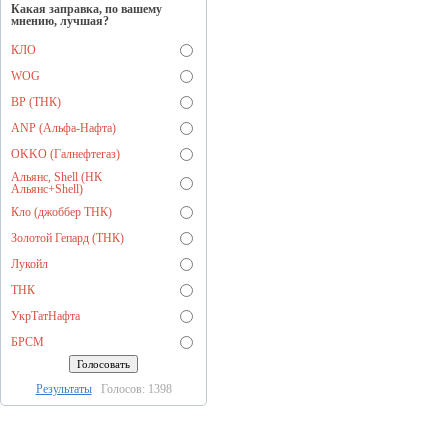
Какая заправка, по вашему
мнению, лучшая?
КЛО
WOG
BP (ТНК)
ANP (Альфа-Нафта)
OKKO (Галнефтегаз)
Альянс, Shell (НК
Альянс+Shell)
Кло (джоббер ТНК)
Золотой Гепард (ТНК)
Лукойл
ТНК
УкрТатНафта
БРСМ
Результаты
Голосов: 1398