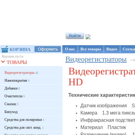
Интернет-магазин NanoStore
О нас
Все товары
Видео
Стать
КОРЗИНА
Корзина пуста
Видеорегистраторы
ТОВАРЫ
Видеорегистра
Видеорегистраторы
45
HD
Нанопокрытия
6
Добавки
8
Технические характеристик
Очистители
9
Смазки
3
Датчик изображения S
Биоуход
Камера 1.3 мега пиксе
Инфракрасная подстве
Средства для полировки
1
Материал Пластик
Средства для сист. конд.
1
Разрешение (видео) 12