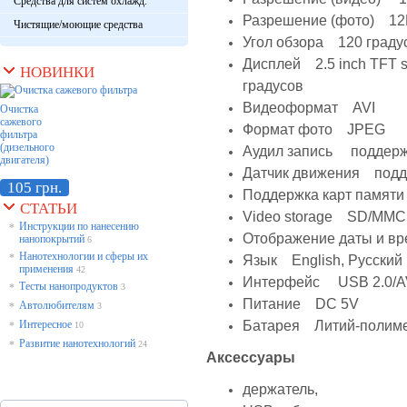
Средства для систем охлажд.
Разрешение (фото) 12
Чистящие/моющие средства
Угол обзора 120 граду
Дисплей 2.5 inch TFT s
НОВИНКИ
градусов
Видеоформат AVI
Очистка
сажевого
Формат фото JPEG
фильтра
(дизельного
Аудил запись поддерж
двигателя)
Датчик движения подд
105 грн.
Поддержка карт памяти
СТАТЬИ
Video storage SD/MMC
Инструкции по нанесению
*
Отображение даты и в
нанопокрытий
6
Нанотехнологии и сферы их
*
Язык English, Русский
применения
42
Интерфейс USB 2.0/A
Тесты нанопродуктов
*
3
Питание DC 5V
Автолюбителям
*
3
Батарея Литий-полиме
Интересное
*
10
Развитие нанотехнологий
*
24
Аксессуары
держатель,