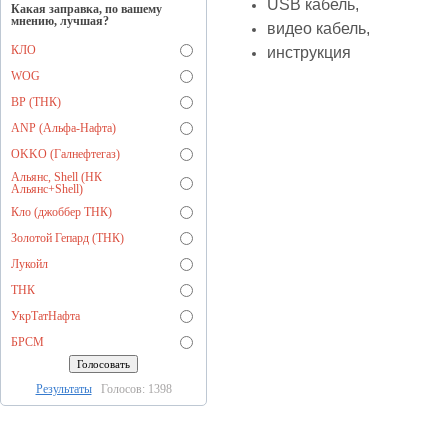
USB кабель,
Какая заправка, по вашему
мнению, лучшая?
видео кабель,
КЛО
инструкция
WOG
BP (ТНК)
ANP (Альфа-Нафта)
OKKO (Галнефтегаз)
Альянс, Shell (НК
Альянс+Shell)
Кло (джоббер ТНК)
Золотой Гепард (ТНК)
Лукойл
ТНК
УкрТатНафта
БРСМ
Результаты
Голосов: 1398