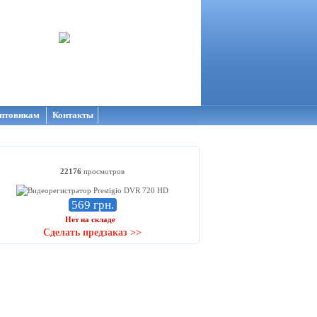
птовикам
Контакты
22176
просмотров
569 грн.
Нет на складе
Сделать предзаказ >>