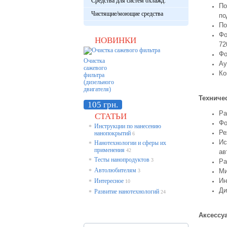
Средства для систем охлажд.
По
Чистящие/моющие средства
по
По
Фо
НОВИНКИ
72
Фо
Очистка
Aу
сажевого
Ко
фильтра
(дизельного
двигателя)
Техниче
105 грн.
Ра
СТАТЬИ
Фо
Инструкции по нанесению
*
Ре
нанопокрытий
6
Ис
Нанотехнологии и сферы их
*
применения
42
ав
Тесты нанопродуктов
*
3
Ра
Автолюбителям
Ми
*
3
Ин
Интересное
*
10
Ди
Развитие нанотехнологий
*
24
Аксессу