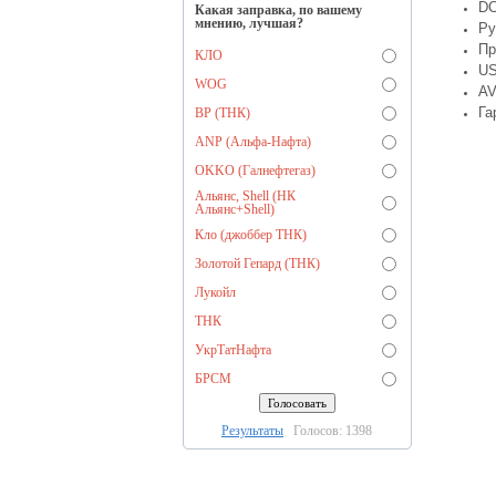
DC
Какая заправка, по вашему
мнению, лучшая?
Ру
Пр
КЛО
US
WOG
AV
Га
BP (ТНК)
ANP (Альфа-Нафта)
OKKO (Галнефтегаз)
Альянс, Shell (НК
Альянс+Shell)
Кло (джоббер ТНК)
Золотой Гепард (ТНК)
Лукойл
ТНК
УкрТатНафта
БРСМ
Результаты
Голосов: 1398