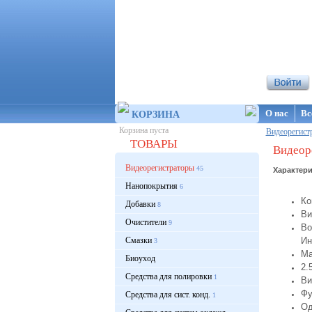
Интернет-ма
О нас
Вс
КОРЗИНА
Корзина пуста
Видеорегист
ТОВАРЫ
Видеор
Видеорегистраторы
45
Характери
Нанопокрытия
6
Ко
Добавки
8
Ви
Очистители
9
Во
Смазки
Ин
3
Ма
Биоуход
2.
Средства для полировки
1
Ви
Фу
Средства для сист. конд.
1
Од