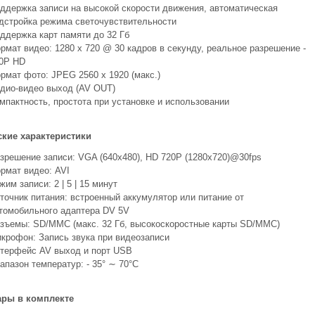
ддержка записи на высокой скорости движения, автоматическая
дстройка режима светочувствительности
ддержка карт памяти до 32 Гб
рмат видео: 1280 x 720 @ 30 кадров в секунду, реальное разрешение -
0P HD
рмат фото: JPEG 2560 x 1920 (макс.)
дио-видео выход (AV OUT)
мпактность, простота при установке и использовании
ские характеристики
зрешение записи: VGA (640x480), HD 720P (1280x720)@30fps
рмат видео: AVI
жим записи: 2 | 5 | 15 минут
точник питания: встроенный аккумулятор или питание от
томобильного адаптера DV 5V
зъемы: SD/MMC (макс. 32 Гб, высокоскоростные карты SD/MMC)
крофон: Запись звука при видеозаписи
терфейс AV выход и порт USB
апазон температур: - 35° ∼ 70°С
ары в комплекте