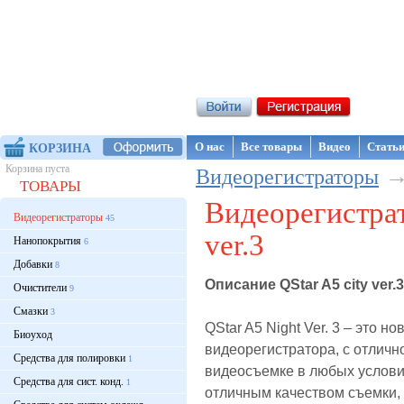
Интернет-магазин NanoStore
О нас
Все товары
Видео
Стать
КОРЗИНА
Корзина пуста
Видеорегистраторы
ТОВАРЫ
Видеорегистрат
Видеорегистраторы
45
ver.3
Нанопокрытия
6
Добавки
8
Описание QStar A5 city ver.3
Очистители
9
Смазки
3
QStar A5 Night Ver. 3 – это н
Биоуход
видеорегистратора, с отличн
Средства для полировки
1
видеосъемке в любых услови
Средства для сист. конд.
1
отличным качеством съемки, 