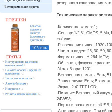
Средства для систем охлажд.
резервного копирования, чт
Чистящие/моющие средства
Технические характеристики 
НОВИНКИ
Очистка
-Количество камер: 1;
сажевого
-Сенсор: 1/2.5", CMOS, 5 Мп
фильтра
(дизельного
съёмки;
двигателя)
-Разрешение видео: 1920x108
105 грн.
-Частота видео: 25, 30, 50, 60
СТАТЬИ
-Формат видео: H.264, MOV;
Инструкции по нанесению
*
-Объектив, фокусное расстоя
нанопокрытий
6
-Угол обзора: 120°;
Нанотехнологии и сферы их
*
применения
42
-Встроенная память: Есть,
51
Тесты нанопродуктов
*
3
-Запись звука: Есть; Возможн
Автолюбителям
*
3
-Экран: 2.4″ TFT LCD;
Интересное
*
10
-Питание: Встроенный аккуму
Развитие нанотехнологий
*
24
24V/5V;
-Порты и разъемы: miniUSB, 
-Активация записи: При обн