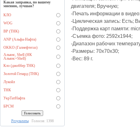
Какая заправка, по вашему
двигателя; Вручную;
мнению, лучшая?
-Печать информации в видео:
КЛО
-Циклическая запись: Есть; В
WOG
-Поддержка карт памяти: mi
BP (ТНК)
-Съемка фото: 2592х1944;
ANP (Альфа-Нафта)
-Диапазон рабочих температу
OKKO (Галнефтегаз)
-Размеры: 70x70x30;
Альянс, Shell (НК
-Вес: 89 г.
Альянс+Shell)
Кло (джоббер ТНК)
Золотой Гепард (ТНК)
Лукойл
ТНК
УкрТатНафта
БРСМ
Результаты
Голосов: 1398