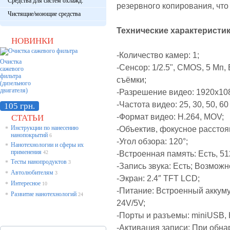
Средства для систем охлажд.
резервного копирования, чт
Чистящие/моющие средства
Технические характеристики 
НОВИНКИ
-Количество камер: 1;
Очистка
-Сенсор: 1/2.5", CMOS, 5 Мп
сажевого
фильтра
съёмки;
(дизельного
двигателя)
-Разрешение видео: 1920x108
-Частота видео: 25, 30, 50, 60
105 грн.
-Формат видео: H.264, MOV;
СТАТЬИ
Инструкции по нанесению
-Объектив, фокусное расстоя
*
нанопокрытий
6
-Угол обзора: 120°;
Нанотехнологии и сферы их
*
применения
-Встроенная память: Есть,
51
42
Тесты нанопродуктов
*
3
-Запись звука: Есть; Возможн
Автолюбителям
*
3
-Экран: 2.4″ TFT LCD;
Интересное
*
10
-Питание: Встроенный аккуму
Развитие нанотехнологий
*
24
24V/5V;
-Порты и разъемы: miniUSB, 
-Активация записи: При обн