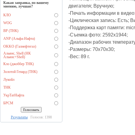
Какая заправка, по вашему
двигателя; Вручную;
мнению, лучшая?
-Печать информации в видео:
КЛО
-Циклическая запись: Есть; В
WOG
-Поддержка карт памяти: mi
BP (ТНК)
-Съемка фото: 2592х1944;
ANP (Альфа-Нафта)
-Диапазон рабочих температу
OKKO (Галнефтегаз)
-Размеры: 70x70x30;
Альянс, Shell (НК
-Вес: 89 г.
Альянс+Shell)
Кло (джоббер ТНК)
Золотой Гепард (ТНК)
Лукойл
ТНК
УкрТатНафта
БРСМ
Результаты
Голосов: 1398