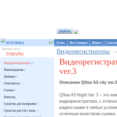
Интернет-магазин NanoStore
О нас
Все товары
Видео
Стать
КОРЗИНА
Корзина пуста
Видеорегистраторы
ТОВАРЫ
Видеорегистрат
Видеорегистраторы
45
ver.3
Нанопокрытия
6
Добавки
8
Описание QStar A5 city ver.3
Очистители
9
Смазки
3
QStar A5 Night Ver. 3 – это н
Биоуход
видеорегистратора, с отличн
Средства для полировки
1
видеосъемке в любых услови
Средства для сист. конд.
1
отличным качеством съемки, 