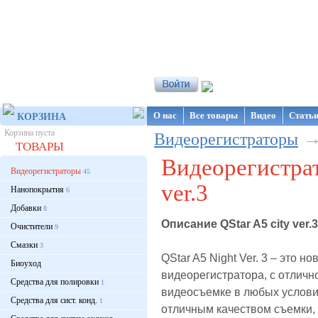
Интернет-магазин NanoStore
О нас
Все товары
Видео
Стать
КОРЗИНА
Корзина пуста
Видеорегистраторы
ТОВАРЫ
Видеорегистрат
Видеорегистраторы
45
ver.3
Нанопокрытия
6
Добавки
8
Описание QStar A5 city ver.3
Очистители
9
Смазки
3
QStar A5 Night Ver. 3 – это н
Биоуход
видеорегистратора, с отличн
Средства для полировки
1
видеосъемке в любых услови
Средства для сист. конд.
1
отличным качеством съемки, 