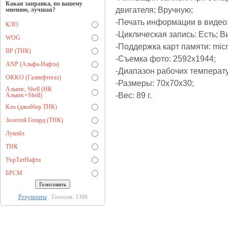
Какая заправка, по вашему
двигателя; Вручную;
мнению, лучшая?
-Печать информации в видео:
КЛО
-Циклическая запись: Есть; В
WOG
-Поддержка карт памяти: mi
BP (ТНК)
-Съемка фото: 2592х1944;
ANP (Альфа-Нафта)
-Диапазон рабочих температу
OKKO (Галнефтегаз)
-Размеры: 70x70x30;
Альянс, Shell (НК
-Вес: 89 г.
Альянс+Shell)
Кло (джоббер ТНК)
Золотой Гепард (ТНК)
Лукойл
ТНК
УкрТатНафта
БРСМ
Результаты
Голосов: 1398