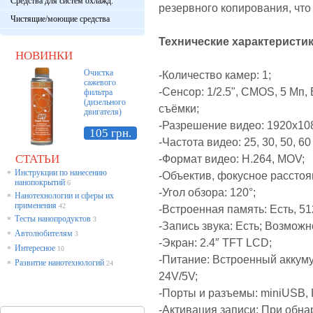
Средства для систем охлажд.
резервного копирования, чт
Чистящие/моющие средства
Технические характеристики 
НОВИНКИ
Очистка
-Количество камер: 1;
сажевого
-Сенсор: 1/2.5", CMOS, 5 Мп
фильтра
(дизельного
съёмки;
двигателя)
-Разрешение видео: 1920x108
105 грн.
-Частота видео: 25, 30, 50, 60
СТАТЬИ
-Формат видео: H.264, MOV;
Инструкции по нанесению
*
-Объектив, фокусное расстоя
нанопокрытий
6
-Угол обзора: 120°;
Нанотехнологии и сферы их
*
применения
42
-Встроенная память: Есть,
51
Тесты нанопродуктов
*
3
-Запись звука: Есть; Возможн
Автолюбителям
*
3
-Экран: 2.4″ TFT LCD;
Интересное
*
10
-Питание: Встроенный аккуму
Развитие нанотехнологий
*
24
24V/5V;
-Порты и разъемы: miniUSB, 
-Активация записи: При обн