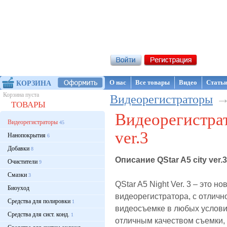
Интернет-магазин NanoStore
О нас
Все товары
Видео
Стать
КОРЗИНА
Корзина пуста
Видеорегистраторы
ТОВАРЫ
Видеорегистрат
Видеорегистраторы
45
ver.3
Нанопокрытия
6
Добавки
8
Описание QStar A5 city ver.3
Очистители
9
Смазки
3
QStar A5 Night Ver. 3 – это н
Биоуход
видеорегистратора, с отличн
Средства для полировки
1
видеосъемке в любых услови
Средства для сист. конд.
1
отличным качеством съемки, 