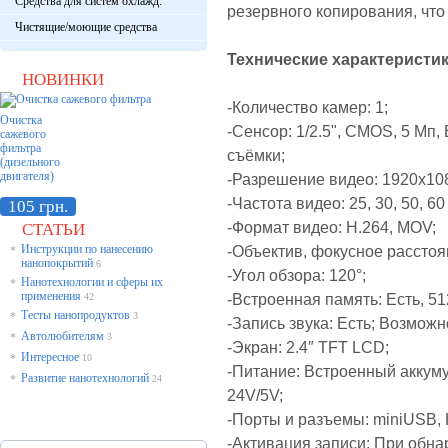
Средства для систем охлажд.
резервного копирования, чт
Чистящие/моющие средства
Технические характеристики 
НОВИНКИ
-Количество камер: 1;
Очистка
-Сенсор: 1/2.5", CMOS, 5 Мп
сажевого
фильтра
съёмки;
(дизельного
двигателя)
-Разрешение видео: 1920x108
-Частота видео: 25, 30, 50, 60
105 грн.
-Формат видео: H.264, MOV;
СТАТЬИ
Инструкции по нанесению
-Объектив, фокусное расстоя
*
нанопокрытий
6
-Угол обзора: 120°;
Нанотехнологии и сферы их
*
применения
-Встроенная память: Есть,
51
42
Тесты нанопродуктов
*
3
-Запись звука: Есть; Возможн
Автолюбителям
*
3
-Экран: 2.4″ TFT LCD;
Интересное
*
10
-Питание: Встроенный аккуму
Развитие нанотехнологий
*
24
24V/5V;
-Порты и разъемы: miniUSB, 
-Активация записи: При обн