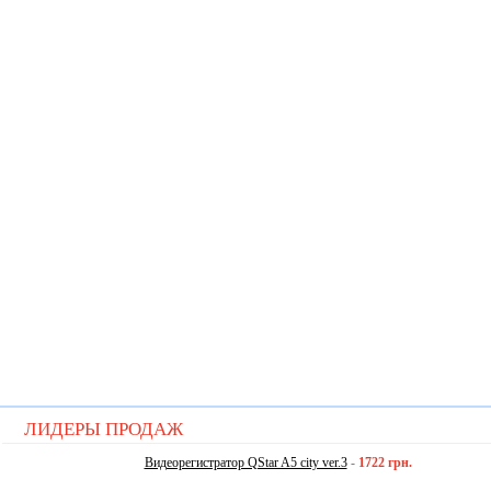
ЛИДЕРЫ ПРОДАЖ
Видеорегистратор QStar A5 city ver.3
-
1722 грн.