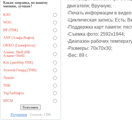
Какая заправка, по вашему
двигателя; Вручную;
мнению, лучшая?
-Печать информации в видео:
КЛО
-Циклическая запись: Есть; В
WOG
-Поддержка карт памяти: mi
BP (ТНК)
-Съемка фото: 2592х1944;
ANP (Альфа-Нафта)
-Диапазон рабочих температу
OKKO (Галнефтегаз)
-Размеры: 70x70x30;
Альянс, Shell (НК
-Вес: 89 г.
Альянс+Shell)
Кло (джоббер ТНК)
Золотой Гепард (ТНК)
Лукойл
ТНК
УкрТатНафта
БРСМ
Результаты
Голосов: 1398