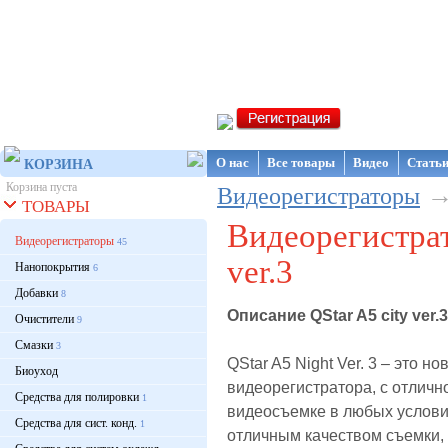
Интернет-магазин NanoStore
О нас
Все товары
Видео
Стать
КОРЗИНА
Корзина пуста
Видеорегистраторы
ТОВАРЫ
Видеорегистрат
Видеорегистраторы
45
ver.3
Нанопокрытия
6
Добавки
8
Описание QStar A5 city ver.3
Очистители
9
Смазки
3
QStar A5 Night Ver. 3 – это н
Биоуход
видеорегистратора, с отличн
Средства для полировки
1
видеосъемке в любых услови
Средства для сист. конд.
1
отличным качеством съемки, 