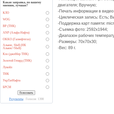
Какая заправка, по вашему
двигателя; Вручную;
мнению, лучшая?
-Печать информации в видео:
КЛО
-Циклическая запись: Есть; В
WOG
-Поддержка карт памяти: mi
BP (ТНК)
-Съемка фото: 2592х1944;
ANP (Альфа-Нафта)
-Диапазон рабочих температу
OKKO (Галнефтегаз)
-Размеры: 70x70x30;
Альянс, Shell (НК
-Вес: 89 г.
Альянс+Shell)
Кло (джоббер ТНК)
Золотой Гепард (ТНК)
Лукойл
ТНК
УкрТатНафта
БРСМ
Результаты
Голосов: 1398