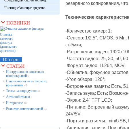
Средства для систем охлажд.
резервного копирования, чт
Чистящие/моющие средства
Технические характеристики 
НОВИНКИ
-Количество камер: 1;
Очистка
-Сенсор: 1/2.5", CMOS, 5 Мп
сажевого
фильтра
съёмки;
(дизельного
двигателя)
-Разрешение видео: 1920x108
-Частота видео: 25, 30, 50, 60
105 грн.
-Формат видео: H.264, MOV;
СТАТЬИ
Инструкции по нанесению
-Объектив, фокусное расстоя
*
нанопокрытий
6
-Угол обзора: 120°;
Нанотехнологии и сферы их
*
применения
-Встроенная память: Есть,
51
42
Тесты нанопродуктов
*
3
-Запись звука: Есть; Возможн
Автолюбителям
*
3
-Экран: 2.4″ TFT LCD;
Интересное
*
10
-Питание: Встроенный аккуму
Развитие нанотехнологий
*
24
24V/5V;
-Порты и разъемы: miniUSB, 
-Активация записи: При обн