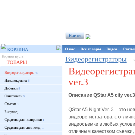
Интернет-магазин NanoStore
О нас
Все товары
Видео
Стать
КОРЗИНА
Корзина пуста
Видеорегистраторы
ТОВАРЫ
Видеорегистрат
Видеорегистраторы
45
ver.3
Нанопокрытия
6
Добавки
8
Описание QStar A5 city ver.3
Очистители
9
Смазки
3
QStar A5 Night Ver. 3 – это н
Биоуход
видеорегистратора, с отличн
Средства для полировки
1
видеосъемке в любых услови
Средства для сист. конд.
1
отличным качеством съемки, 