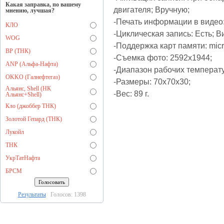
Какая заправка, по вашему
двигателя; Вручную;
мнению, лучшая?
-Печать информации в видео:
КЛО
-Циклическая запись: Есть; В
WOG
-Поддержка карт памяти: mi
BP (ТНК)
-Съемка фото: 2592х1944;
ANP (Альфа-Нафта)
-Диапазон рабочих температу
OKKO (Галнефтегаз)
-Размеры: 70x70x30;
Альянс, Shell (НК
-Вес: 89 г.
Альянс+Shell)
Кло (джоббер ТНК)
Золотой Гепард (ТНК)
Лукойл
ТНК
УкрТатНафта
БРСМ
Результаты
Голосов: 1398