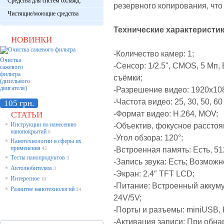
Средства для систем охлажд.
резервного копирования, чт
Чистящие/моющие средства
Технические характеристики 
НОВИНКИ
-Количество камер: 1;
Очистка
-Сенсор: 1/2.5", CMOS, 5 Мп
сажевого
фильтра
съёмки;
(дизельного
двигателя)
-Разрешение видео: 1920x108
-Частота видео: 25, 30, 50, 60
105 грн.
-Формат видео: H.264, MOV;
СТАТЬИ
Инструкции по нанесению
-Объектив, фокусное расстоя
*
нанопокрытий
6
-Угол обзора: 120°;
Нанотехнологии и сферы их
*
применения
-Встроенная память: Есть,
51
42
Тесты нанопродуктов
*
3
-Запись звука: Есть; Возможн
Автолюбителям
*
3
-Экран: 2.4″ TFT LCD;
Интересное
*
10
-Питание: Встроенный аккуму
Развитие нанотехнологий
*
24
24V/5V;
-Порты и разъемы: miniUSB, 
-Активация записи: При обн