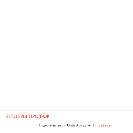
ЛИДЕРЫ ПРОДАЖ
Видеорегистратор QStar A5 city ver.3
-
1722 грн.