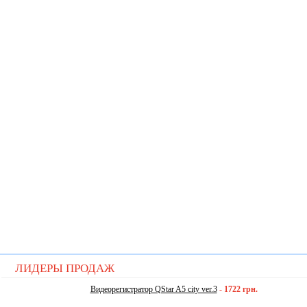
ЛИДЕРЫ ПРОДАЖ
Видеорегистратор QStar A5 city ver.3
-
1722 грн.