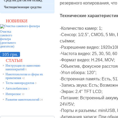
Средства для систем охлажд.
резервного копирования, чт
Чистящие/моющие средства
Технические характеристики 
НОВИНКИ
-Количество камер: 1;
Очистка
-Сенсор: 1/2.5", CMOS, 5 Мп
сажевого
фильтра
съёмки;
(дизельного
двигателя)
-Разрешение видео: 1920x108
-Частота видео: 25, 30, 50, 60
105 грн.
-Формат видео: H.264, MOV;
СТАТЬИ
Инструкции по нанесению
-Объектив, фокусное расстоя
*
нанопокрытий
6
-Угол обзора: 120°;
Нанотехнологии и сферы их
*
применения
-Встроенная память: Есть,
51
42
Тесты нанопродуктов
*
3
-Запись звука: Есть; Возможн
Автолюбителям
*
3
-Экран: 2.4″ TFT LCD;
Интересное
*
10
-Питание: Встроенный аккуму
Развитие нанотехнологий
*
24
24V/5V;
-Порты и разъемы: miniUSB, 
-Активация записи: При обн