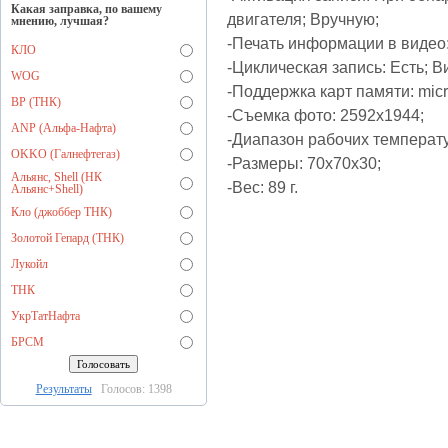
Какая заправка, по вашему
двигателя; Вручную;
мнению, лучшая?
-Печать информации в видео:
КЛО
-Циклическая запись: Есть; В
WOG
-Поддержка карт памяти: mi
BP (ТНК)
-Съемка фото: 2592х1944;
ANP (Альфа-Нафта)
-Диапазон рабочих температу
OKKO (Галнефтегаз)
-Размеры: 70x70x30;
Альянс, Shell (НК
-Вес: 89 г.
Альянс+Shell)
Кло (джоббер ТНК)
Золотой Гепард (ТНК)
Лукойл
ТНК
УкрТатНафта
БРСМ
Результаты
Голосов: 1398