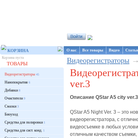
Интернет-магазин NanoStore
О нас
Все товары
Видео
Стать
КОРЗИНА
Корзина пуста
Видеорегистраторы
ТОВАРЫ
Видеорегистрат
Видеорегистраторы
45
ver.3
Нанопокрытия
6
Добавки
8
Описание QStar A5 city ver.3
Очистители
9
Смазки
3
QStar A5 Night Ver. 3 – это н
Биоуход
видеорегистратора, с отличн
Средства для полировки
1
видеосъемке в любых услови
Средства для сист. конд.
1
отличным качеством съемки, 