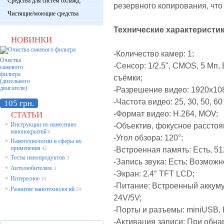
Средства для систем охлажд.
резервного копирования, чт
Чистящие/моющие средства
Технические характеристики 
НОВИНКИ
-Количество камер: 1;
Очистка
-Сенсор: 1/2.5", CMOS, 5 Мп
сажевого
фильтра
съёмки;
(дизельного
двигателя)
-Разрешение видео: 1920x108
-Частота видео: 25, 30, 50, 60
105 грн.
-Формат видео: H.264, MOV;
СТАТЬИ
Инструкции по нанесению
-Объектив, фокусное расстоя
*
нанопокрытий
6
-Угол обзора: 120°;
Нанотехнологии и сферы их
*
применения
-Встроенная память: Есть,
51
42
Тесты нанопродуктов
*
3
-Запись звука: Есть; Возможн
Автолюбителям
*
3
-Экран: 2.4″ TFT LCD;
Интересное
*
10
-Питание: Встроенный аккуму
Развитие нанотехнологий
*
24
24V/5V;
-Порты и разъемы: miniUSB, 
-Активация записи: При обн