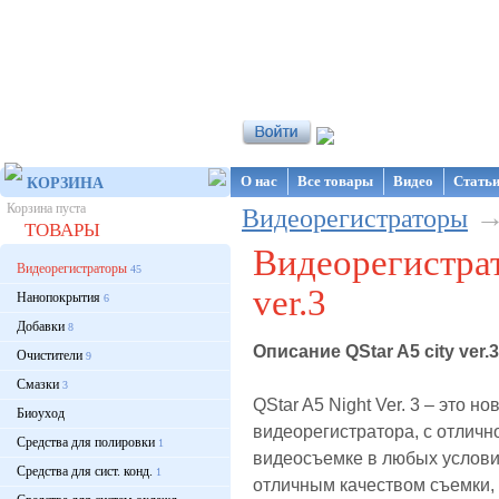
Интернет-магазин NanoStore
О нас
Все товары
Видео
Стать
КОРЗИНА
Корзина пуста
Видеорегистраторы
ТОВАРЫ
Видеорегистрат
Видеорегистраторы
45
ver.3
Нанопокрытия
6
Добавки
8
Описание QStar A5 city ver.3
Очистители
9
Смазки
3
QStar A5 Night Ver. 3 – это н
Биоуход
видеорегистратора, с отличн
Средства для полировки
1
видеосъемке в любых услови
Средства для сист. конд.
1
отличным качеством съемки, 