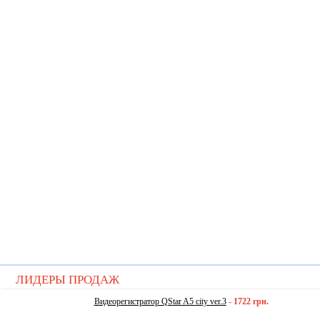
ЛИДЕРЫ ПРОДАЖ
Видеорегистратор QStar A5 city ver.3
-
1722 грн.