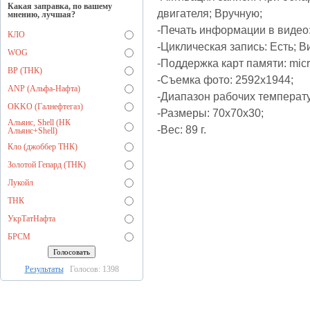
Какая заправка, по вашему
двигателя; Вручную;
мнению, лучшая?
-Печать информации в видео:
КЛО
-Циклическая запись: Есть; В
WOG
-Поддержка карт памяти: mi
BP (ТНК)
-Съемка фото: 2592х1944;
ANP (Альфа-Нафта)
-Диапазон рабочих температу
OKKO (Галнефтегаз)
-Размеры: 70x70x30;
Альянс, Shell (НК
-Вес: 89 г.
Альянс+Shell)
Кло (джоббер ТНК)
Золотой Гепард (ТНК)
Лукойл
ТНК
УкрТатНафта
БРСМ
Результаты
Голосов: 1398