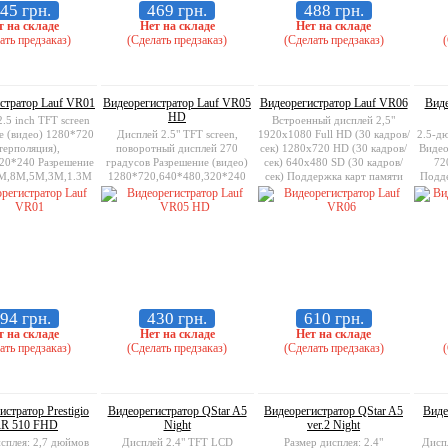
45 грн.
469 грн.
488 грн.
т на складе
Нет на складе
Нет на складе
ать предзаказ)
(Сделать предзаказ)
(Сделать предзаказ)
(
стратор Lauf VR01
Видеорегистратор Lauf VR05
Видеорегистратор Lauf VR06
Виде
HD
.5 inch TFT screen
Встроенный дисплей 2,5"
е (видео) 1280*720
Дисплей 2.5" TFT screen,
1920x1080 Full HD (30 кадров/
2.5-д
терполяция),
поворотный дисплей 270
сек) 1280x720 HD (30 кадров/
Видео
20*240 Разрешение
градусов Разрешение (видео)
сек) 640x480 SD (30 кадров/
72
2M,8M,5M,3M,1.3M
1280*720,640*480,320*240
сек) Поддержка карт памяти
Подде
 карт памяти micro
Разрешение (фото)
SD, до 32 GB
ard, до 32GB
12M,8M,5M,3M,1.3M
Поддержка карт памяти micro
SD card, до 32GB
94 грн.
430 грн.
610 грн.
т на складе
Нет на складе
Нет на складе
ать предзаказ)
(Сделать предзаказ)
(Сделать предзаказ)
(
истратор Prestigio
Видеорегистратор QStar A5
Видеорегистратор QStar A5
Виде
R 510 FHD
Night
ver.2 Night
исплея: 2,7 дюймов
Дисплей 2.4" TFT LCD
Размер дисплея: 2.4"
Дисп