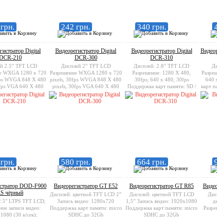
грн.
242 грн.
340 грн.
истратор Digital
Видеорегистратор Digital
Видеорегистратор Digital
Видеор
DCR-210
DCR-300
DCR-310
й 2.5” TFT LCD
Дисплей 2” TFT LCD
Дисплей: 2.8” TFT LCD
Ди
е WXGA 1280 x 720
Разрешение WXGA 1280 x 720
Разрешение: 1280 X 480,
Разреш
fps WVGA 848 X 480
pixels, 30fps WVGA 848 X 480
30fps; 640 x 480, 30fps
640 
0fps VGA 640 X 480
pixels, 30fps VGA 640 X 480
Поддержка карт памяти: SD /
карт п
0fps Поддержка карт
pixels, 30fps Поддержка карт
MMC до 32 гБ
D / MMC до 64 гБ
памяти SD / MMC до 64 гБ
грн.
580 грн.
664 грн.
стратор DOD-F900
Видеорегистратор GT E52
Видеорегистратор GT R85
Видео
S чёрный
Дисплей: цветной TFT LCD 2”
Дисплей: цветной TFT LCD
Дис
2.5" LTPS TFT LCD;
Запись видео: 1280х720
1,5” Запись видео: 1920х1080
д
ние записи видео:
Поддержка карт памяти: micro
Поддержка карт памяти: micro
Разре
1080 (30 к/сек);
SDHC до 32Gb
SDHC до 32Gb