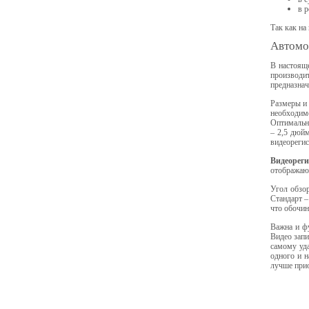
в 
Так как на
Автомо
В настоящ
производи
предназнач
Размеры и 
необходимо
Оптимальны
– 2,5 дюйм
видеорегис
Видеореги
отображаю
Угол обзор
Стандарт –
что обочин
Важна и фу
Видео запи
самому уда
одного и н
лучше прио