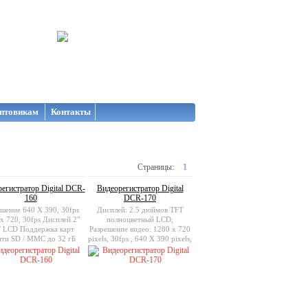
птовикам
Контакты
Страницы:
1
егистратор Digital DCR-
Видеорегистратор Digital
160
DCR-170
ешение 640 X 390, 30fps
Дисплей: 2.5 дюймов TFT
х 720, 30fps Дисплей 2”
полноцветный LCD;
 LCD Поддержка карт
Разрешение видео: 1280 x 720
яти SD / MMC до 32 гБ
pixels, 30fps , 640 X 390 pixels,
30fps; Разрешение фото:
2560x1920pixels,
2048x1536pixels,
1600x1200pixels,
1280x1024pixels; Поддержка
карт памяти: SD Card
(2GB~32GB);