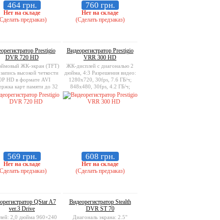
464 грн.
760 грн.
Нет на складе
Нет на складе
Сделать предзаказ)
(Сделать предзаказ)
орегистратор Prestigio
Видеорегистратор Prestigio
DVR 720 HD
VRR 300 HD
юймовый ЖК-экран (TFT)
ЖК-дисплей с диагональю 2
запись высокой четкости
дюйма, 4:3 Разрешения видео:
0P HD в формате AVI
1280x720, 30fps, 7.6 ГБ/ч;
ржка карт памяти до 32
848x480, 30fps, 4.2 ГБ/ч;
Гб
640x480, 60fps, 6.3 ГБ/ч;
Поддержка карт памяти:
SD/MMC до 32 ГБ
569 грн.
608 грн.
Нет на складе
Нет на складе
Сделать предзаказ)
(Сделать предзаказ)
орегистратор QStar A7
Видеорегистратор Stealth
ver.3 Drive
DVR ST 70
лей: 2,0 дюйма 960×240
Диагональ экрана: 2.5"