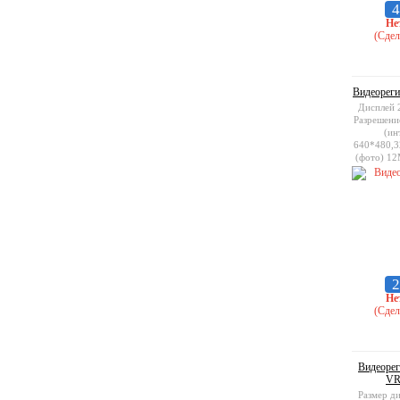
4
Не
(Сдел
Видеореги
Дисплей 2
Разрешени
(ин
640*480,3
(фото) 1
Поддержка
SD c
2
Не
(Сдел
Видеорег
VR
Размер д