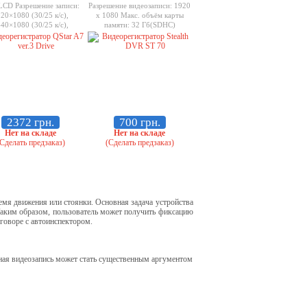
LCD Разрешение записи:
Разрешение видеозаписи: 1920
20×1080 (30/25 к/с),
x 1080 Макс. объём карты
40×1080 (30/25 к/с),
памяти: 32 Гб(SDHC)
720 (60/30 к/с), 848×480
0 к/с); Карта памяти: до
C 64 Гб (класс 4), (30
нут для карты памяти
ъемом 4 Гб Full HD);
2372 грн.
700 грн.
Нет на складе
Нет на складе
Сделать предзаказ)
(Сделать предзаказ)
мя движения или стоянки. Основная задача устройства
Таким образом, пользователь может получить фиксацию
зговоре с автоинспектором.
ная видеозапись может стать существенным аргументом