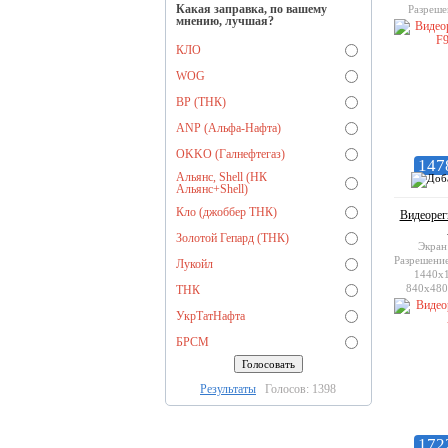
Какая заправка, по вашему
Разреше
мнению, лучшая?
1944, 32
3000; П
КЛО
(поддержи
WOG
BP (ТНК)
ANP (Альфа-Нафта)
OKKO (Галнефтегаз)
147
Альянс, Shell (НК
Альянс+Shell)
Кло (джоббер ТНК)
Видеорег
Золотой Гепард (ТНК)
Экран
Разрешение
Лукойл
1440х1
840x480
ТНК
памяти: m
УкрТатНафта
БРСМ
Результаты
Голосов: 1398
172