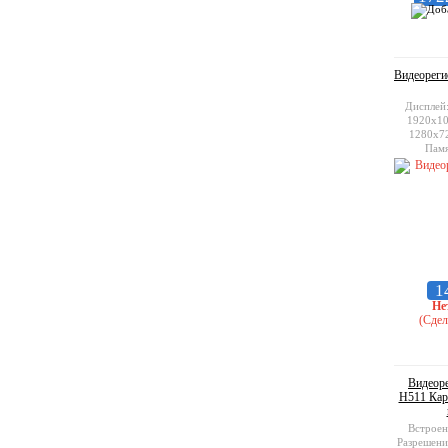
Видеореги
Дисплей:
1920х108
1280x72
Памя
1
Не
(Сдел
Видеоре
H511 Карт
Встроен
Разрешени