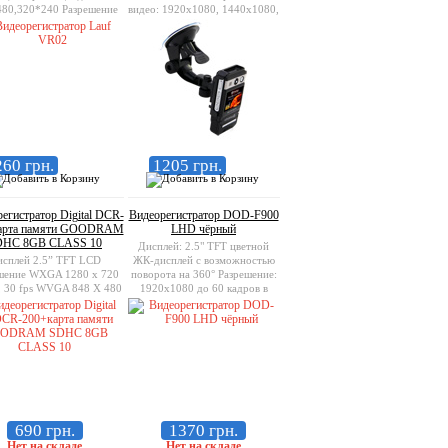
80,320*240 Разрешение
видео: 1920х1080, 1440х1080,
о) 12M,8M,5M,3M,1.3M
1280х720, 848х480
ржка карт памяти micro
SD card, до 32GB
260 грн.
1205 грн.
егистратор Digital DCR-
Видеорегистратор DOD-F900
арта памяти GOODRAM
LHD чёрный
DHC 8GB CLASS 10
Дисплей: 2.5" TFT цветной
сплей 2.5” TFT LCD
ЖК-дисплей с возможностью
шение WXGA 1280 x 720
поворота на 360° Разрешение:
 , 30 fps WVGA 848 X 480
1920х1080 до 60 кадров в
ls, 30fps VGA 640 X 480
секунду Память: до 32 Гб в
s, 30fps Поддержка карт
комплект не входит
яти SD / MMC до 64 гБ
690 грн.
1370 грн.
Нет на складе
Нет на складе