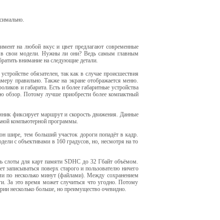
ксимально.
имент на любой вкус и цвет предлагают современные
и в свои модели. Нужны ли они? Ведь самым главным
братить внимание на следующие детали.
стройстве обязателен, так как в случае происшествия
амеру правильно. Также на экране отображается меню.
ликов и габарита. Есть и более габаритные устройства
елю обзор. Потому лучше приобрести более компактный
мник фиксирует маршрут и скорость движения. Данные
ьной компьютерной программы.
он шире, тем больший участок дороги попадёт в кадр.
одели с объективами в 160 градусов, но, несмотря на то
сть слоты для карт памяти SDHC до 32 Гбайт объёмом.
ет записываться поверх старого и пользователю ничего
ами по несколько минут (файлами). Между сохранением
ги. За это время может случиться что угодно. Потому
ории несколько больше, но преимущество очевидно.