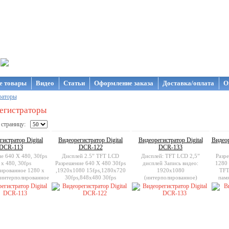
газин NanoStore
е товары
Видео
Статьи
Оформление заказа
Доставка/оплата
О
раторы
егистраторы
 страницу:
истратор Digital
Видеорегистратор Digital
Видеорегистратор Digital
Видеор
DCR-113
DCR-122
DCR-133
е 640 X 480, 30fps
Дисплей 2.5” TFT LCD
Дисплей: TFT LCD 2,5”
Разр
 х 480, 30fps
Разрешение 640 X 480 30fps
дисплей Запись видео:
1280 
ированное 1280 х
,1920x1080 15fps,1280x720
1920х1080
TFT
 интерполированное
30fps,848x480 30fps
(интерполированное)
пам
й 2.5” TFT LCD
Поддержка карт памяти SD /
Поддержка карт памяти: micro
MMC до 32 гБ
SDHC до 32Gb