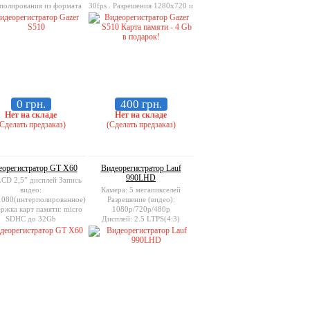
полирования из формата
30fps . Разрешения 1280x720 и
x480. Поддержка карт
720x576 получены при
памяти SD 2-64Гб
помощи интерполирования из
формата 640x480. Поддержка
карт памяти SD 2-64Гб
0 грн.
400 грн.
Нет на складе
Нет на складе
Сделать предзаказ)
(Сделать предзаказ)
еорегистратор GT X60
Видеорегистратор Lauf
990LHD
CD 2,5” дисплей Запись
видео:
Камера: 5 мегапикселей
080(интерполированное)
Разрешение (видео):
ржка карт памяти: micro
1080p/720p/480p
SDHC до 32Gb
Дисплей: 2.5 LTPS(4:3)
Поддержка карт памяти: micro
SD card, до 32GB