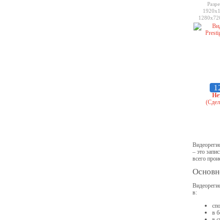
Разре
1920x1
1280x720
4
1
Не
(Сдел
Видеорегис
– это запи
всего прои
Основн
Видеорегис
в:
сп
в 
в с