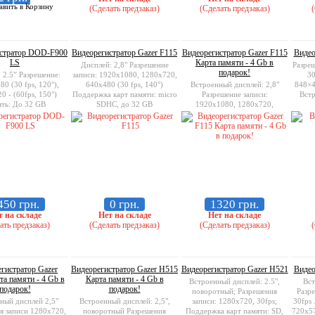
(Сделать предзаказ)
(Сделать предзаказ)
(
стратор DOD-F900
Видеорегистратор Gazer F115
Видеорегистратор Gazer F115
Видео
LS
Карта памяти - 4 Gb в
Дисплей: 2,8" Разрешение
Разреш
подарок!
 2.5” Разрешение:
записи: 1920х1080, 1280x720,
30
0 (30 fps, 120°),
640x480 (30 fps, 140°)
Встроенный дисплей: 2,8"
848×4
0 - (60fps, 150°)
Поддержка карт памяти: micro
Разрешение записи:
Встр
ть: До 32 GB
SDHC, до 32 GB
1920х1080, 1280x720,
640x480 (30 fps, 140°)
Поддержка карт памяти: micro
SDHC, до 32 GB
450 грн.
0 грн.
1320 грн.
т на складе
Нет на складе
Нет на складе
ать предзаказ)
(Сделать предзаказ)
(Сделать предзаказ)
(
гистратор Gazer
Видеорегистратор Gazer H515
Видеорегистратор Gazer H521
Видео
а памяти - 4 Gb в
Карта памяти - 4 Gb в
Встроенный дисплей: 2.5",
Вст
подарок!
подарок!
поворотный; Разрешения
Разре
ный дисплей 2,5"
Встроенный дисплей: 2,5",
записи: 1280x720, 30fps;
30fps
я записи 1280x720,
поворотный Разрешения
Поддержка карт памяти: SD,
720x5