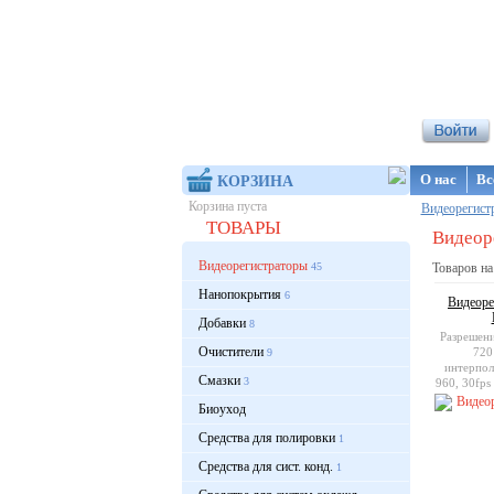
Интернет-ма
О нас
Вс
КОРЗИНА
Корзина пуста
Видеорегист
ТОВАРЫ
Видеор
Видеорегистраторы
45
Товаров на
Нанопокрытия
6
Видеорег
Добавки
8
Разрешени
Очистители
720
9
интерпол
Смазки
3
960, 30fps
Диспле
Биоуход
Средства для полировки
1
Средства для сист. конд.
1