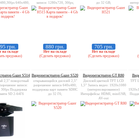
480,30fps 640x480,
записи: 1280x720, 30fps;
до 32 GB;
интер
60fps
848x480,30fps; 640x480, 30fps
640
Поддержка карт памяти: SD,
до 64 GB
95 грн.
880 грн.
705 грн.
т на складе
Нет на складе
Нет на складе
ать предзаказ)
(Сделать предзаказ)
(Сделать предзаказ)
(
стратор Gazer S514
Видеорегистратор Gazer S520
Видеорегистратор GT R80
Вид
й 2,5" поворотный
открывающийся дисплей 2,5"
Дисплей:цветной TFT LCD
TFT L
Разрешение записи:
разрешение записи 640x480;
1,5” Запись видео: 1920х1080
 30fps Поддержка
поддержка карт памяти SDHC
(интерполированное)
1920х1
амяти SD 2-64Гб
до 32 Гб;
Интерфейсы: HDMI, miniUSB,
Подде
AV-out