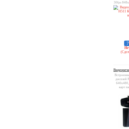
30fps 848x
7
Не
(Сдел
Видеореги
Встроенны
дисплей 
640x480,
карт п