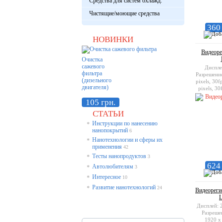
Средства для систем охлажд.
Чистящие/моющие средства
360 
НОВИНКИ
Видеорег
Очистка
сажевого
Диспле
фильтра
Разрешени
(дизельного
pixels, 30
двигателя)
pixels, 3
pixels, 3
105 грн.
памяти S
СТАТЬИ
Инструкции по нанесению
*
нанопокрытий
6
Нанотехнологии и сферы их
*
применения
42
Тесты нанопродуктов
*
3
624 
Автолюбителям
*
3
Интересное
*
10
Развитие нанотехнологий
*
24
Видеореги
L
Дисплей: 
Разреше
1920 x 