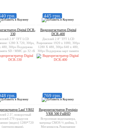
440 грн.
445 грн.
егистратор Digital DCR-
Видеорегистратор Digital
330
DCR-400
сплей 2.8” TFT LCD
Дисплей 2.8” TFT LCD
ение: 1280 X 720, 30fps,
Разрешение 1920 x 1080, 30fps
x 480, 30fps Поддержка
1280 X 480, 30fps 640 x 480,
амяти SD / MMC до 32 гБ
30fps Поддержка карт памяти
Mini SD до 32 гБ
948 грн.
769 грн.
регистратор Lauf VR02
Видеорегистратор Prestigio
VRR 500 FullHD
плей 2.5", поворотный
исплей 270 градусов
Встроенная видеокамера,
шение (видео) 1280*720
матрица CMOS ½ дюйма, 5
(интерполяция),
Мегапиксель Разрешение