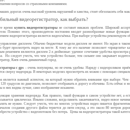
решении вопросов со страховыми компаниями.
 наших дорогах очень высокий уровень нарушений и хамства, стоит обезопасить себя ма
бильный видеорегистратор, как выбрать?
ее время
купить видеорегистраторы
не составит никаких проблем. Широкий ассорт
тели. Помимо этого, производители постоянно вводят разнообразные новые функци
ением видеорегистратора является видеосъёмка. При выборе устройства рекомендуем о
управление дисплеем. Обычно бюджетные модели дисплея не имеют. Но экран в таком у
 будет просмотреть видео на месте. К тому же его наличие позволяет «прицелить» к
м решением являются дисплеи 2-х дюймовые: удачное сочетание удобства просмотра ро
а. Но следует учесть, что чем устройство больше, тем сильнее оно закрывает водит
тратор, Киев очень динамичный город.
страторы с gрs
– очень популярны, но не очень удобны. Наряду с видеороликом приё
тся сверху видеоряда. В некоторых моделях просмотреть их можно с помощью специал
а является важный аспектом, на который нужно обратить внимание при выборе. Чем 
 120 градусов по диагонали, позволяет отображать и дорогу и обочины. Есть сейчас и м
ы в них видны лучше, само изображение искажено.
нкция хранения видеоряда. Как правило, такой функции в самом устройстве нет, а е
сывается циклически. Иными словами, когда память заканчивается, видео новое начина
лять не нужно. Следует учесть, что во многих устройствах видео пишется фрагмент
ачалом создания другого файла теряется до пяти секунд, а это около 80 метров доро
брести устройство с видеопотоком без потерь. Цены на видеорегистраторы такой катег