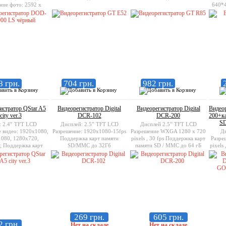
ние фото: 2592 х
640*4
00 х 2400, 4000 х
(фот
амять: SDHC/MMC
Подде
ваются карты до 32
ГБ);
8 грн.
704 грн.
982 грн.
истратор QStar A5
Видеорегистратор Digital
Видеорегистратор Digital
Видеор
city ver.3
DCR-102
DCR-200
200+к
S
: 2.4″ TFT LCD
Дисплей: 2.5” TFT LCD
Дисплей 2.5” TFT LCD
 видео: 1920x1080,
Разрешение: 1920x1080-15fps
Разрешение WXGA 1280 x 720
Ди
080, 1280x720,
Поддержка карт памяти
pixels , 30 fps Поддержка карт
Разре
; Поддержка карт
SD/MMC до 32Гб
памяти SD / MMC до 64 гБ
pixels
icroSDHC до 32GB;
pixe
pixel
пам
269 грн.
605 грн.
2 грн.
Нет на складе
Нет на складе