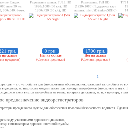
шение: Видео:
Разрешение записи: FULL HD
Разрешение: Full HD
TFT 
080 пикс 30 к/с,
1920x1080 (30 к/с); HD
(1920x1080) Поддержка карт
19
, 680х340. Фото:
1280x720 (60 к/с); HD
памяти: microSD (microSDHC)
14
032x3024
1280x720 (30 к/с) Поддержка
максимум 32 Гб
1280×
MicroSD-карт памяти до 32Гб
(60/5
SDH
ми
об
221 грн.
0 грн.
1700 грн.
т на складе
Нет на складе
Нет на складе
ать предзаказ)
(Сделать предзаказ)
(Сделать предзаказ)
(
1
траторы – это устройства для фиксирования обстановки окружающей автомобиль во вре
сь видеоряда, но некоторые модели также при помощи микрофонов фиксируют и звук. 
сходящего вне и внутри автомобиля не только во время движения, но и, к примеру, в ра
ое предназначение видеорегистраторов
траторы прежде всего нужны для обеспечения правовой безопасности водителя. Сделан
оре между участниками дорожного движения,
беседе с инспектором дорожно-постовой службы,
уде,